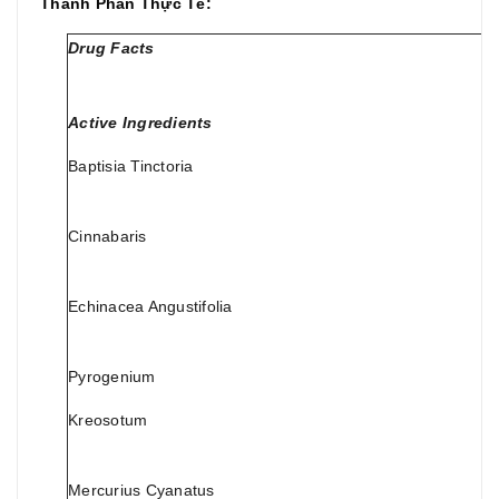
Thành Phần Thực Tế:
Drug Facts
Active Ingredients
Baptisia Tinctoria
Cinnabaris
Echinacea Angustifolia
Pyrogenium
Kreosotum
Mercurius Cyanatus