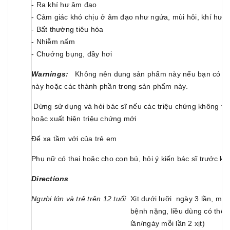
- Ra khí hư âm đạo
- Cảm giác khó chịu ở âm đạo như ngứa, mùi hôi, khí hư
- Bất thường tiêu hóa
- Nhiễm nấm
- Chướng bụng, đầy hơi
Warnings:
Không nên dung sản phẩm này nếu bạn có tiề
này hoặc các thành phần trong sản phẩm này.
Dừng sử dụng và hỏi bác sĩ nếu các triệu chứng không t
hoặc xuất hiện triệu chứng mới
Để xa tầm với của trẻ em
Phụ nữ có thai hoặc cho con bú, hỏi ý kiến bác sĩ trước k
Directions
Người lớn và trẻ trên 12 tuổi
Xịt dưới lưỡi ngày 3 lần, mỗi
bệnh nặng, liều dùng có thể d
lần/ngày mỗi lần 2 xịt)