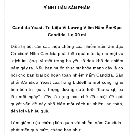
BÌNH LUẬN SẢN PHẨM
Candida Yeast: Trị Liệu Vi Lương Viêm Nấm Âm Đạo
Candida, Lọ 30 ml
Điều trị tiệt căn các triệu chứng của nhiễm nấm âm đạo
Candida! Nấm Candida phát triển quá mức tạo ra một vụ
"dịch im lặng" vì một trong ba yếu tố đau khổ do nhiễm
nấm gây ra. Nếu bạn muốn thực sự khỏe mạnh đây là cơ
hội cho bạn loại bỏ hoàn toàn nhiễm nấm Candida. Sản
phẩmCandida Yeast của hãng Liddell là một công nghệ
tiên tiến trị liệu vi lượng đường dưới lưỡi "thuốc xịt, ba
lần một ngày" đây là dạng bào chế đặc biệt để giải
quyết vấn đề này phổ biến một cách tự nhiên, an toàn,
tiện lợi và hiệu quả.
Làm giảm triệu chứng liên quan với nhiễm nấm Candida
phát triển quá mức, chẳng hạn như: