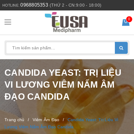
0968805353
(THỨ 2 - CN:9:00 - 18:00)
HOTLINE:
0
CANDIDA YEAST: TRỊ LIỆU
VI LƯƠNG VIÊM NẤM ÂM
ĐẠO CANDIDA
Trang chủ
/
Viêm Âm Đạo
/
Candida Yeast: Trị Liệu Vi
Lương Viêm Nấm Âm Đạo Candida