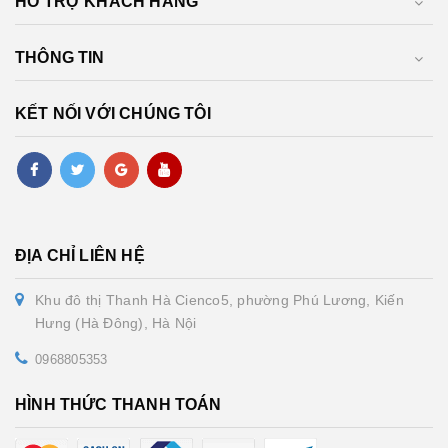
HỖ TRỢ KHÁCH HÀNG
THÔNG TIN
KẾT NỐI VỚI CHÚNG TÔI
ĐỊA CHỈ LIÊN HỆ
Khu đô thị Thanh Hà Cienco5, phường Phú Lương, Kiến
Hưng (Hà Đông), Hà Nội
0968805353
HÌNH THỨC THANH TOÁN