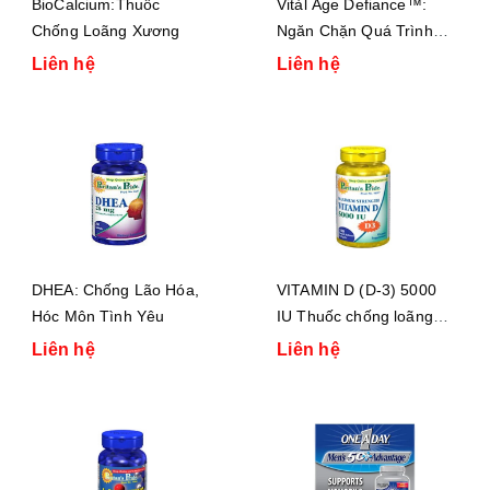
BioCalcium:Thuốc
Vitàl Age Defiance™:
Chống Loãng Xương
Ngăn Chặn Quá Trình
Lão Hóa, Tái Tạo Tuổi
Liên hệ
Liên hệ
Trẻ, Giảm Béo, Tiêu Mỡ
và Cải Thiện Giấc Ngủ
DHEA: Chống Lão Hóa,
VITAMIN D (D-3) 5000
Hóc Môn Tình Yêu
IU Thuốc chống loãng
xương
Liên hệ
Liên hệ