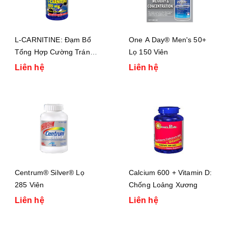
L-CARNITINE: Đạm Bổ
One A Day® Men's 50+
Tổng Hợp Cường Tráng
Lọ 150 Viên
Cơ Bắp
Liên hệ
Liên hệ
Centrum® Silver® Lọ
Calcium 600 + Vitamin D:
285 Viên
Chống Loảng Xương
Liên hệ
Liên hệ