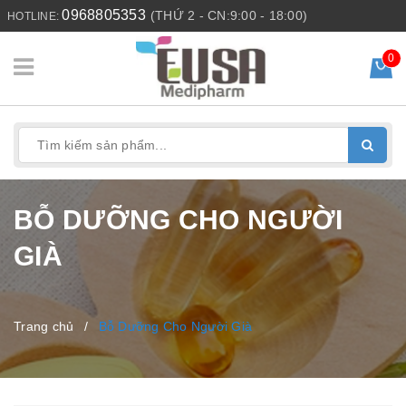
0968805353
(THỨ 2 - CN:9:00 - 18:00)
HOTLINE:
0
BỖ DƯỠNG CHO NGƯỜI
GIÀ
Trang chủ
/
Bỗ Dưỡng Cho Người Già