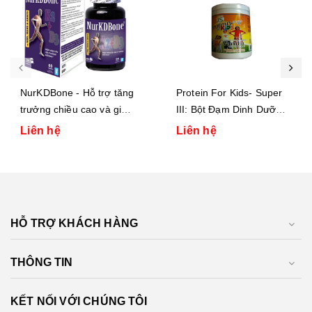
NurKDBone - Hỗ trợ tăng
Protein For Kids- Super
trưởng chiều cao và giúp
III: Bột Đạm Dinh Dưỡng
xương chắc khỏe toàn
Cao Cấp Cho Trẻ Em
Liên hệ
Liên hệ
diện
HỖ TRỢ KHÁCH HÀNG
THÔNG TIN
KẾT NỐI VỚI CHÚNG TÔI