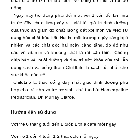
chất cho trẻ ở mọi lứa tuổi. Nó cũng có mùi vị rất dễ
uống.
Ngày nay trẻ đang phải đối mặt với 2 vấn đề lớn mà
trước đây chưa từng xảy ra. Một là, giá trị dinh dưỡng
của thức ăn giảm do chất lượng đất xói mòn và việc sử
dụng hóa chất bừa bãi. Hai là, môi trường ngày càng bị ô
nhiễm và các chất độc hại ngày càng tăng, do đó nhu
cầu về vitamin và khoáng chất là rất cần thiết. Chúng
giúp bảo vệ, nuôi dưỡng và duy trì sức khỏe của trẻ. Ăn
đúng cách và uống thêm ChildLife là cách tốt nhất cho
sức khỏe của trẻ.
ChildLife là thức uống duy nhất giàu dinh dưỡng phù
hợp cho trẻ nhỏ và trẻ sơ sinh, chế tạo bởi Homeopathic
Pediatrician, Dr. Murray Clarke.
Hướng dẫn sử dụng
Với trẻ 6 tháng tuổi đến 1 tuổi: 1 thìa café mỗi ngày
Với trẻ 1 đến 4 tuổi: 1-2 thìa café mỗi ngày