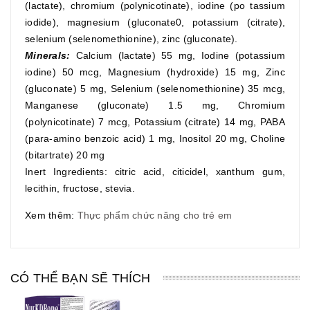
(lactate), chromium (polynicotinate), iodine (po tassium
iodide), magnesium (gluconate0, potassium (citrate),
selenium (selenomethionine), zinc (gluconate).
Minerals:
Calcium (lactate) 55 mg, Iodine (potassium
iodine) 50 mcg, Magnesium (hydroxide) 15 mg, Zinc
(gluconate) 5 mg, Selenium (selenomethionine) 35 mcg,
Manganese (gluconate) 1.5 mg, Chromium
(polynicotinate) 7 mcg, Potassium (citrate) 14 mg, PABA
(para-amino benzoic acid) 1 mg, Inositol 20 mg, Choline
(bitartrate) 20 mg
Inert Ingredients: citric acid, citicidel, xanthum gum,
lecithin, fructose, stevia.
Xem thêm:
Thực phẩm chức năng cho trẻ em
CÓ THỂ BẠN SẼ THÍCH