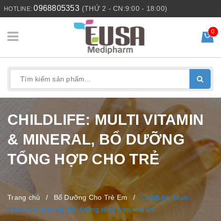
0968805353
(THỨ 2 - CN:9:00 - 18:00)
HOTLINE:
0
CHILDLIFE: MULTI VITAMIN
& MINERAL, BỔ DƯỠNG
TỔNG HỢP CHO TRẺ
Trang chủ
/
Bổ Dưỡng Cho Trẻ Em
/
ChildLife: Multi
vitamin & Mineral, bổ dưỡng tổng hợp cho trẻ