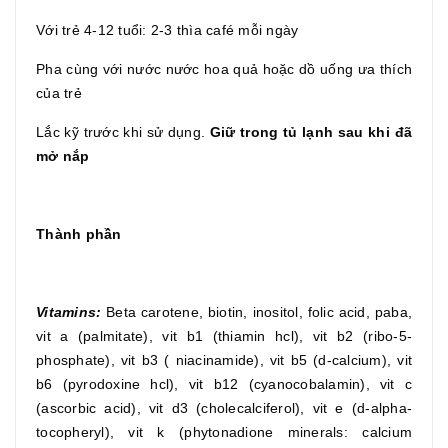
Với trẻ 4-12 tuổi: 2-3 thìa café mỗi ngày
Pha cùng với nước nước hoa quả hoặc dồ uống ưa thích
của trẻ
Lắc kỹ trước khi sử dụng.
Giữ trong tủ lạnh sau khi đã
mở nắp
Thành phần
Vitamins:
Beta carotene, biotin, inositol, folic acid, paba,
vit a (palmitate), vit b1 (thiamin hcl), vit b2 (ribo-5-
phosphate), vit b3 ( niacinamide), vit b5 (d-calcium), vit
b6 (pyrodoxine hcl), vit b12 (cyanocobalamin), vit c
(ascorbic acid), vit d3 (cholecalciferol), vit e (d-alpha-
tocopheryl), vit k (phytonadione minerals: calcium