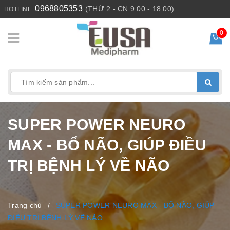
0968805353
(THỨ 2 - CN:9:00 - 18:00)
HOTLINE:
0
SUPER POWER NEURO
MAX - BỔ NÃO, GIÚP ĐIỀU
TRỊ BỆNH LÝ VỀ NÃO
Trang chủ
/
SUPER POWER NEURO MAX - BỔ NÃO, GIÚP
ĐIỀU TRỊ BỆNH LÝ VỀ NÃO