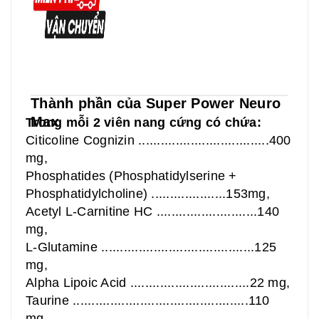
Thành phần của
Super Power Neuro
Max
Trong mỗi 2 viên nang cứng có chứa:
Citicoline Cognizin ...................................400
mg,
Phosphatides (Phosphatidylserine +
Phosphatidylcholine) ....................153mg,
Acetyl L-Carnitine HC ...........................140
mg,
L-Glutamine .........................................125
mg,
Alpha Lipoic Acid ................................22 mg,
Taurine ...............................................110
mg,