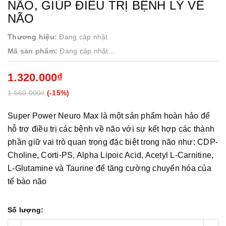
NÃO, GIÚP ĐIỀU TRỊ BỆNH LÝ VỀ
NÃO
Thương hiệu:
Đang cập nhật
Mã sản phẩm:
Đang cập nhật...
1.320.000₫
1.560.000₫
(-
15%
)
Super Power Neuro Max là một sản phẩm hoàn hảo để
hỗ trợ điều trị các bệnh về não với sự kết hợp các thành
phần giữ vai trò quan trọng đặc biệt trong não như: CDP-
Choline, Corti-PS, Alpha Lipoic Acid, Acetyl L-Carnitine,
L-Glutamine và Taurine để tăng cường chuyển hóa của
tế bào não
Số lượng: