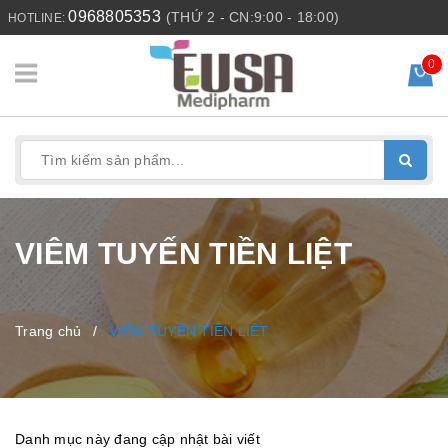
0968805353
(THỨ 2 - CN:9:00 - 18:00)
HOTLINE:
0
VIÊM TUYẾN TIỀN LIỆT
Trang chủ
/
VIÊM TUYẾN TIỀN LIỆT
Danh mục này đang cập nhật bài viết