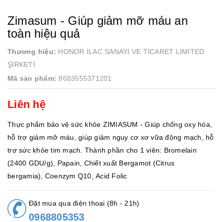
Zimasum - Giúp giảm mỡ máu an
toàn hiệu quả
Thương hiệu:
HONOR İLAC SANAYİ VE TİCARET LİMİTED
ŞİRKETİ
Mã sản phẩm:
8683555371201
Liên hệ
Thực phẩm bảo vệ sức khỏe ZIMIASUM - Giúp chống oxy hóa,
hỗ trợ giảm mỡ máu, giúp giảm nguy cơ xơ vữa động mạch, hỗ
trợ sức khỏe tim mạch. Thành phần cho 1 viên: Bromelain
(2400 GDU/g), Papain, Chiết xuất Bergamot (Citrus
bergamia), Coenzym Q10, Acid Folic
Đặt mua qua điện thoại (8h - 21h)
0968805353