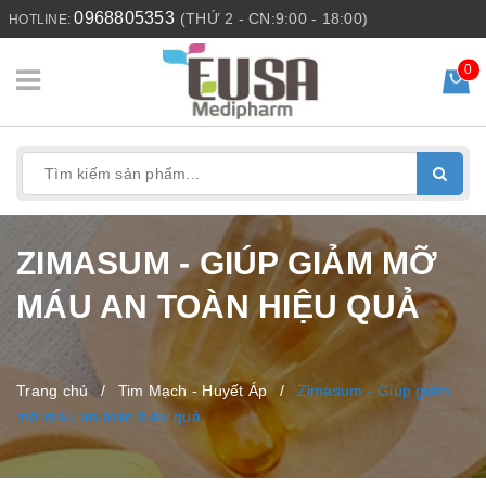
0968805353
(THỨ 2 - CN:9:00 - 18:00)
HOTLINE:
0
ZIMASUM - GIÚP GIẢM MỠ
MÁU AN TOÀN HIỆU QUẢ
Trang chủ
/
Tim Mạch - Huyết Áp
/
Zimasum - Giúp giảm
mỡ máu an toàn hiệu quả