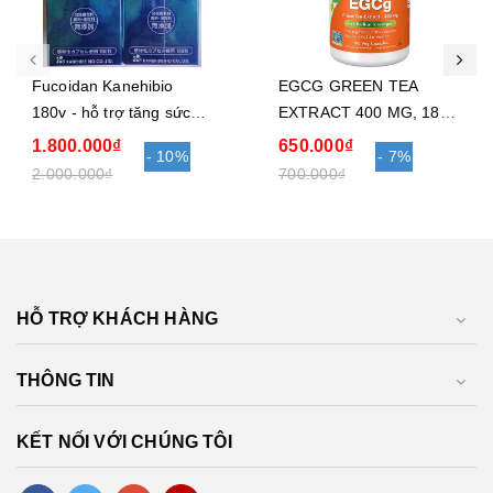
Fucoidan Kanehibio
EGCG GREEN TEA
180v - hỗ trợ tăng sức
EXTRACT 400 MG, 180
đề kháng, chống ung thư
VIÊN NOWFOODS - hỗ
1.800.000₫
650.000₫
- 10%
- 7%
trợ điều trị ung thư
2.000.000₫
700.000₫
HỖ TRỢ KHÁCH HÀNG
THÔNG TIN
KẾT NỐI VỚI CHÚNG TÔI