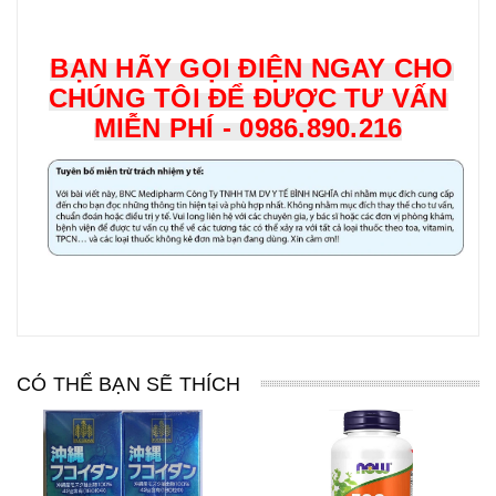
BẠN HÃY GỌI ĐIỆN NGAY CHO
CHÚNG TÔI ĐỂ ĐƯỢC TƯ VẤN
MIỄN PHÍ - 0986.890.216
CÓ THỂ BẠN SẼ THÍCH