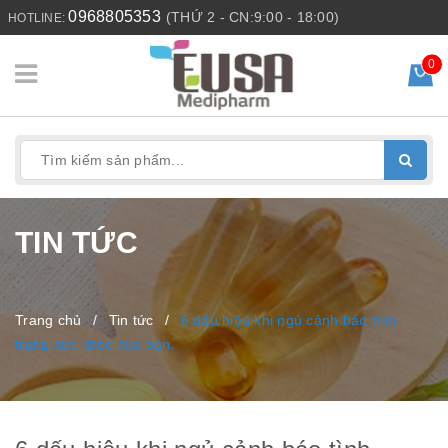
0968805353
(THỨ 2 - CN:9:00 - 18:00)
HOTLINE:
0
TIN TỨC
Trang chủ
/
Tin tức
/
6 dấu hiệu khi ngủ cảnh báo tình
trạng sức khỏe của bạn.