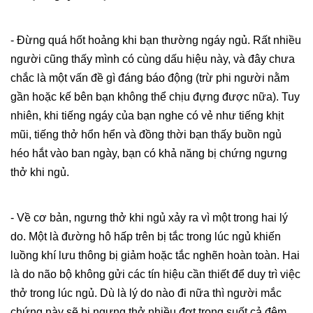
- Đừng quá hốt hoảng khi bạn thường ngáy ngủ. Rất nhiều
người cũng thấy mình có cùng dấu hiệu này, và đây chưa
chắc là một vấn đề gì đáng báo động (trừ phi người nằm
gần hoặc kế bên bạn không thể chịu đựng được nữa). Tuy
nhiên, khi tiếng ngáy của bạn nghe có vẻ như tiếng khịt
mũi, tiếng thở hổn hển và đồng thời bạn thấy buồn ngủ
héo hắt vào ban ngày, bạn có khả năng bị chứng ngưng
thở khi ngủ.
- Về cơ bản, ngưng thở khi ngủ xảy ra vì một trong hai lý
do. Một là đường hô hấp trên bị tắc trong lúc ngủ khiến
luồng khí lưu thông bị giảm hoặc tắc nghẽn hoàn toàn. Hai
là do não bộ không gửi các tín hiệu cần thiết để duy trì việc
thở trong lúc ngủ. Dù là lý do nào đi nữa thì người mắc
chứng này sẽ bị ngưng thở nhiều đợt trong suốt cả đêm.