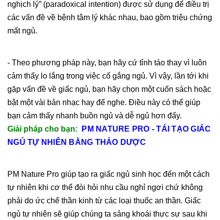
nghịch lý” (paradoxical intention) được sử dụng để điều trị
các vấn đề về bệnh tâm lý khác nhau, bao gồm triệu chứng
mất ngủ.
- Theo phương pháp này, bạn hãy cứ tỉnh táo thay vì luôn
cảm thấy lo lắng trong việc cố gắng ngủ. Vì vậy, lần tới khi
gặp vấn đề về giấc ngủ, bạn hãy chọn một cuốn sách hoặc
bật một vài bản nhạc hay để nghe. Điều này có thể giúp
bạn cảm thấy nhanh buồn ngủ và dễ ngủ hơn đấy.
Giải pháp cho bạn:
PM NATURE PRO - TÁI TẠO GIẤC
NGỦ TỰ NHIÊN BẰNG THẢO DƯỢC
PM Nature Pro giúp tạo ra giấc ngủ sinh học đến một cách
tự nhiên khi cơ thể đòi hỏi nhu cầu nghỉ ngơi chứ không
phải do ức chế thần kinh từ các loại thuốc an thần. Giấc
ngủ tự nhiên sẽ giúp chúng ta sảng khoái thực sự sau khi