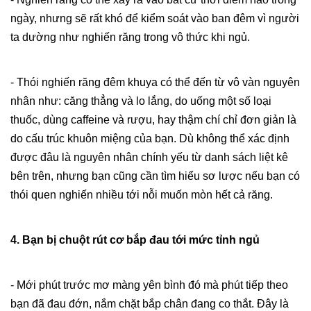
ngày, nhưng sẽ rất khó để kiểm soát vào ban đêm vì người
ta dường như nghiến răng trong vô thức khi ngủ.
- Thói nghiến răng đêm khuya có thể đến từ vô vàn nguyên
nhân như: căng thẳng và lo lắng, do uống một số loại
thuốc, dùng caffeine và rượu, hay thậm chí chỉ đơn giản là
do cấu trúc khuôn miệng của bạn. Dù không thể xác định
được đâu là nguyên nhân chính yếu từ danh sách liệt kê
bên trên, nhưng bạn cũng cần tìm hiểu sơ lược nếu bạn có
thói quen nghiến nhiều tới nỗi muốn mòn hết cả răng.
4. Bạn bị chuột rút cơ bắp đau tới mức tỉnh ngủ
- Mới phút trước mơ màng yên bình đó mà phút tiếp theo
bạn đã đau đớn, nắm chặt bắp chân đang co thắt. Đây là