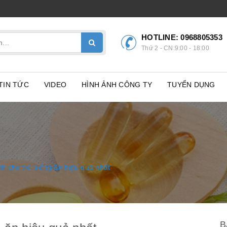
HOTLINE:
0968805353
Thứ 2 - CN:9:00 - 18:00
TIN TỨC
VIDEO
HÌNH ẢNH CÔNG TY
TUYỂN DỤNG
h cho trẻ biếng ăn hiệu quả nhất
B