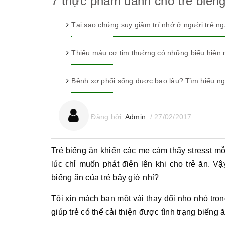
7 thực phẩm dành cho trẻ biếng
Tại sao chứng suy giảm trí nhớ ở người trẻ n
Thiếu máu cơ tim thường có những biểu hiện
Bệnh xơ phổi sống được bao lâu? Tìm hiểu ng
Đăng bởi:
Admin
/
27/02/2017
Trẻ biếng ăn khiến các mẹ cảm thấy stresst m
lúc chỉ muốn phát điên lên khi cho trẻ ăn. Vậ
biếng ăn của trẻ bây giờ nhỉ?
Tôi xin mách bạn một vài thay đổi nho nhỏ tro
giúp trẻ có thể cải thiện được tình trạng biếng