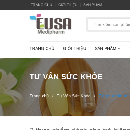
TRANG CHỦ
GIỚI THIỆU
SẢN PHẨM
TRANG CHỦ
GIỚI THIỆU
SẢN PHẨM
TƯ VẤN SỨC KHỎE
Trang chủ
/
Tư Vấn Sức Khỏe
/
7 thực phẩm dàn