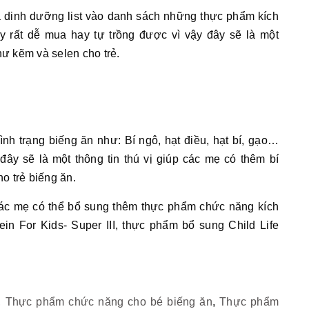
a dinh dưỡng list vào danh sách những thực phẩm kích
ày rất dễ mua hay tự trồng được vì vậy đây sẽ là một
hư kẽm và selen cho trẻ.
tình trạng biếng ăn như: Bí ngô, hạt điều, hạt bí, gạo…
ây sẽ là một thông tin thú vị giúp các mẹ có thêm bí
o trẻ biếng ăn.
các mẹ có thể bổ sung thêm thực phẩm chức năng kích
in For Kids- Super III, thực phẩm bổ sung Child Life
,
Thực phẩm chức năng cho bé biếng ăn
,
Thực phẩm