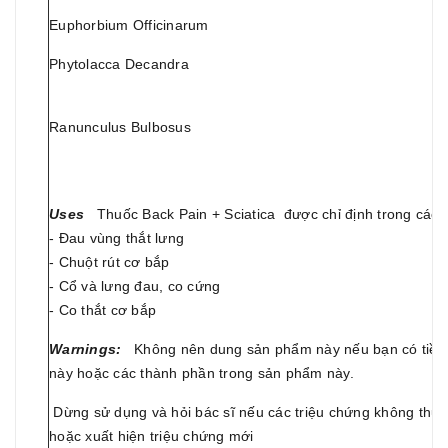
Euphorbium Officinarum
C
Phytolacca Decandra
g
l
Ranunculus Bulbosus
g
b
Uses
Thuốc Back Pain + Sciatica được chỉ định trong các 
- Đau vùng thắt lưng
- Chuột rút cơ bắp
- Cổ và lưng đau, co cứng
- Co thắt cơ bắp
Warnings:
Không nên dung sản phẩm này nếu bạn có tiền
này hoặc các thành phần trong sản phẩm này.
Dừng sử dụng và hỏi bác sĩ nếu các triệu chứng không thu
hoặc xuất hiện triệu chứng mới