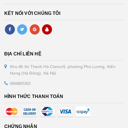
KẾT NỐI VỚI CHÚNG TÔI
ĐỊA CHỈ LIÊN HỆ
Khu đô thị Thanh Hà Cienco5, phường Phú Lương, Kiến
Hưng (Hà Đông), Hà Nội
0968805353
HÌNH THỨC THANH TOÁN
CHỨNG NHẬN