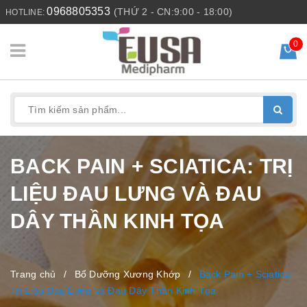
0968805353
(THỨ 2 - CN:9:00 - 18:00)
HOTLINE:
0
BACK PAIN + SCIATICA: TRỊ
LIỆU ĐAU LƯNG VÀ ĐAU
DÂY THẦN KINH TỌA
Trang chủ
/
Bổ Dưỡng Xương Khớp
/
Back Pain + Sciatica:
Trị Liệu Đau Lưng và Đau Dây Thần Kinh Tọa