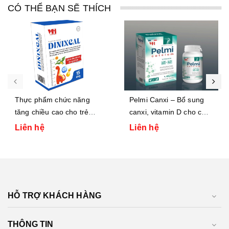
CÓ THỂ BẠN SẼ THÍCH
Thực phẩm chức năng
Pelmi Canxi – Bổ sung
tăng chiều cao cho trẻ
canxi, vitamin D cho cơ
DINIXCAL
thể giúp xương chắc
Liên hệ
Liên hệ
khỏe, phát triển vượt trội
HỖ TRỢ KHÁCH HÀNG
THÔNG TIN