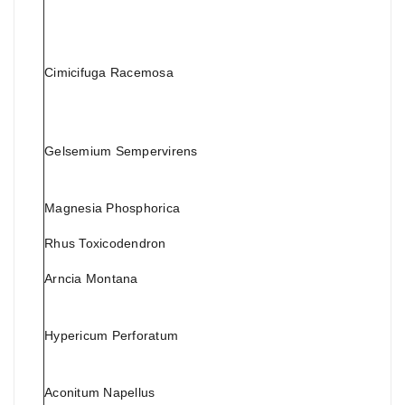
g
v
Cimicifuga Racemosa
L
c
c
Gelsemium Sempervirens
G
v
Magnesia Phosphorica
G
Rhus Toxicodendron
G
Arncia Montana
G
t
Hypericum Perforatum
g
c
Aconitum Napellus
G