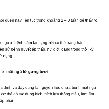
hói quen này liên tục trong khoảng 2 – 3 tuần để thấy rõ
ư người bệnh cảm lạnh, người có thể trạng hàn
ền sử bệnh huyết áp thấp, nữ giới đang trong thời kỳ
sử dụng.
 trị mất ngủ từ gừng tươi
gia đình và đây cũng là nguyên liệu chữa bệnh mất ngủ
ào cơ thể có tác dụng kích thích lưu thông máu, làm ấm
ặp phải.