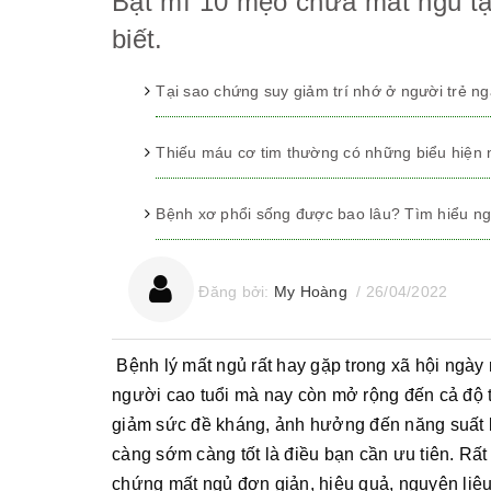
Bật mí 10 mẹo chữa mất ngủ tạ
biết.
Tại sao chứng suy giảm trí nhớ ở người trẻ n
Thiếu máu cơ tim thường có những biểu hiện
Bệnh xơ phổi sống được bao lâu? Tìm hiểu ng
Đăng bởi:
My Hoàng
/
26/04/2022
Bệnh lý mất ngủ rất hay gặp trong xã hội ngày 
người cao tuổi mà nay còn mở rộng đến cả độ tu
giảm sức đề kháng, ảnh hưởng đến năng suất la
càng sớm càng tốt là điều bạn cần ưu tiên. Rất 
chứng mất ngủ đơn giản, hiệu quả, nguyên liệu