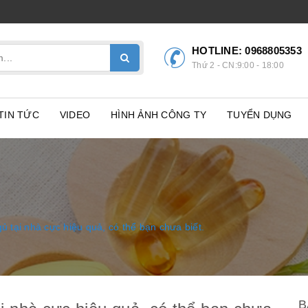
HOTLINE:
0968805353
Thứ 2 - CN:9:00 - 18:00
TIN TỨC
VIDEO
HÌNH ẢNH CÔNG TY
TUYỂN DỤNG
 tại nhà cực hiệu quả, có thể bạn chưa biết.
B