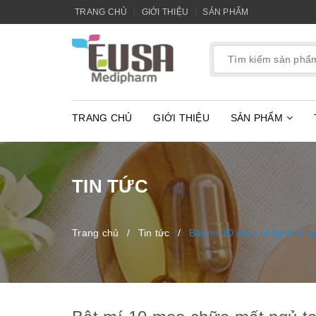
TRANG CHỦ
GIỚI THIỆU
SẢN PHẨM
TRANG CHỦ
GIỚI THIỆU
SẢN PHẨM
TIN TỨC
Trang chủ
/
Tin tức
/
Bật mí 10 mẹo chữa mất ngủ