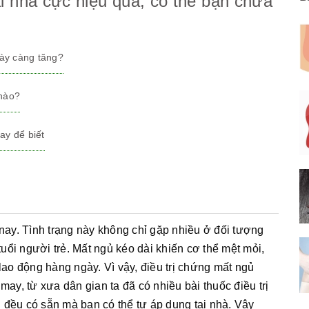
i nhà cực hiệu quả, có thể bạn chưa
gày càng tăng?
 nào?
ay để biết
nay. Tình trạng này không chỉ gặp nhiều ở đối tượng
ổi người trẻ. Mất ngủ kéo dài khiến cơ thể mệt mỏi,
o động hàng ngày. Vì vậy, điều trị chứng mất ngủ
may, từ xưa dân gian ta đã có nhiều bài thuốc điều trị
 đều có sẵn mà bạn có thể tự áp dụng tại nhà. Vậy