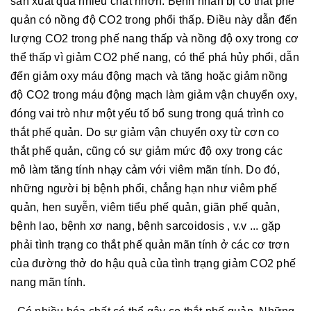
sản xuất quá nhiều chất nhờn. Bệnh nhân bị co thắt phế
quản có nồng độ CO2 trong phổi thấp. Điều này dẫn đến
lượng CO2 trong phế nang thấp và nồng độ oxy trong cơ
thể thấp vì giảm CO2 phế nang, có thể phá hủy phổi, dẫn
đến giảm oxy máu động mạch và tăng hoặc giảm nồng
độ CO2 trong máu động mạch làm giảm vận chuyển oxy,
đóng vai trò như một yếu tố bổ sung trong quá trình co
thắt phế quản. Do sự giảm vận chuyển oxy từ cơn co
thắt phế quản, cũng có sự giảm mức độ oxy trong các
mô làm tăng tính nhạy cảm với viêm mãn tính. Do đó,
những người bị bệnh phổi, chẳng hạn như viêm phế
quản, hen suyễn, viêm tiểu phế quản, giãn phế quản,
bệnh lao, bệnh xơ nang, bệnh sarcoidosis , v.v ... gặp
phải tình trạng co thắt phế quản mãn tính ở các cơ trơn
của đường thở do hậu quả của tình trạng giảm CO2 phế
nang mãn tính.