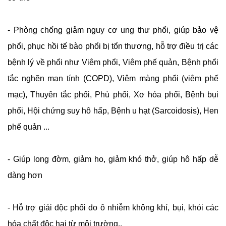
- Phòng chống giảm nguy cơ ung thư phổi, giúp bảo vệ
phổi, phục hồi tế bào phổi bị tổn thương, hỗ trợ điều trị các
bệnh lý về phổi như Viêm phổi, Viêm phế quản, Bệnh phổi
tắc nghẽn mạn tính (COPD), Viêm màng phổi (viêm phế
mạc), Thuyên tắc phổi, Phù phổi, Xơ hóa phổi, Bệnh bụi
phổi, Hội chứng suy hô hấp, Bệnh u hạt (Sarcoidosis), Hen
phế quản ...
- Giúp long đờm, giảm ho, giảm khó thở, giúp hô hấp dễ
dàng hơn
- Hỗ trợ giải độc phổi do ô nhiễm không khí, bụi, khói các
hóa chất độc hại từ môi trường..