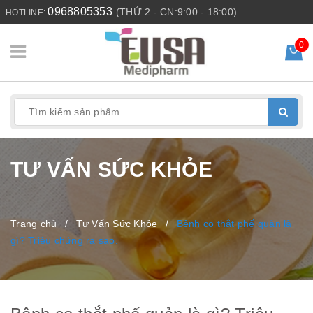
0968805353
(THỨ 2 - CN:9:00 - 18:00)
HOTLINE:
0
TƯ VẤN SỨC KHỎE
Trang chủ
/
Tư Vấn Sức Khỏe
/
Bệnh co thắt phế quản là
gì? Triệu chứng ra sao.