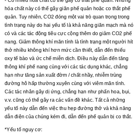
- Có nhiều hóa chất có thể gây co thắt phế quản. Những
hóa chất này có thể gây giãn phế quản hoặc co thắt phế
quản. Tuy nhiên, CO2 đóng một vai trò quan trọng trong
tình trạng này do hai yếu tố là khả năng giãn mạch mà nó
có và các tác động tiêu cực cộng thêm do giảm CO2 phế
nang. Giảm thông khí mãn tính là tình trạng một người hít
thở nhiều không khí hơn mức cần thiết, dẫn đến thiếu
oxy tế bào và ức chế miễn dịch. Điều này dẫn đến tăng
thông khí phế nang cùng với các tác dụng khác, chẳng
hạn như tăng sản xuất đờm / chất nhầy, nhiễm trùng
đường hô hấp thường xuyên cùng với viêm mãn tính.
Các tác nhân gây dị ứng, chẳng hạn như phấn hoa, bụi,
v.v. cũng có thể gây ra các vấn đề khác. Tất cả những
yếu tố này dẫn đến việc thu hẹp đường thở và khả năng
dẫn điện của chúng kém đi, dẫn đến phế quản bị co thắt.
*Yếu tố nguy cơ: