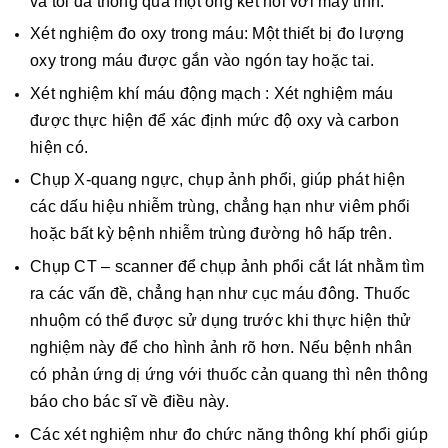
và tối đa thông qua một ống kết nối với máy tính.
Xét nghiệm đo oxy trong máu: Một thiết bị đo lượng
oxy trong máu được gắn vào ngón tay hoặc tai.
Xét nghiệm khí máu động mạch : Xét nghiệm máu
được thực hiện để xác định mức độ oxy và carbon
hiện có.
Chụp X-quang ngực, chụp ảnh phổi, giúp phát hiện
các dấu hiệu nhiễm trùng, chẳng hạn như viêm phổi
hoặc bất kỳ bệnh nhiễm trùng đường hô hấp trên.
Chụp CT – scanner để chụp ảnh phổi cắt lát nhằm tìm
ra các vấn đề, chẳng hạn như cục máu đông. Thuốc
nhuộm có thể được sử dụng trước khi thực hiện thử
nghiệm này để cho hình ảnh rõ hơn. Nếu bệnh nhân
có phản ứng dị ứng với thuốc cản quang thì nên thông
báo cho bác sĩ về điều này.
Các xét nghiệm như đo chức năng thông khí phổi giúp