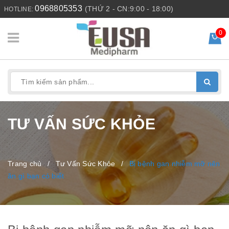
0968805353
(THỨ 2 - CN:9:00 - 18:00)
HOTLINE:
0
TƯ VẤN SỨC KHỎE
Trang chủ
/
Tư Vấn Sức Khỏe
/
Bị bệnh gan nhiễm mỡ nên
ăn gì bạn có biết