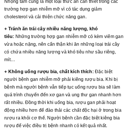
Nhộng tằm cũng là một loại thức ăn cần thiết trong các
trường hợp gan nhiễm mỡ vì có tác dụng giảm
cholesterol và cải thiện chức năng gan.
+ Tránh ăn trái cây nhiều năng lượng, khó
tiêu:
Những trường hợp gan nhiễm mỡ có kèm viêm gan
vừa hoặc nặng, nên cẩn thận khi ăn những loại trái cây
có chứa nhiều năng lượng và khó tiêu như sầu riêng,
mít…
+ Không uống rượu bia, chất kích thích:
Đặc biệt
người bệnh gan nhiễm mỡ phải kiêng rượu bia. Khi bị
bệnh mà người bệnh vẫn tiếp tục uống rượu bia sẽ làm
quá trình chuyển đến xơ gan và ung thư gan nhanh hơn
rất nhiều. Đồng thời khi uống bia, rượu gan phải hoạt
động nhiều hơn để đào thải các chất độc hại ở trong bia
rượu ra khỏi cơ thể. Người bệnh cần đặc biệt kiêng bia
rượu để việc điều trị bệnh nhanh có kết quả nhất.