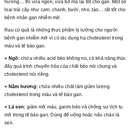
hương… thì vừa ngon, vừa bổ mà lại tốt cho gan. Một số
loại trái cây như cam, chanh, bưởi, nho, táo… rất tốt cho
bệnh nhân gan nhiễm mỡ.
Rau củ quả là những thực phẩm lý tưởng cho người
bệnh gan nhiễm mỡ vì có tác dụng hạ cholesterol trong
máu và tế bào gan.
+ Ngô:
chứa nhiều acid béo không no, có khả năng thúc
đẩy quá trình chuyển hóa của chất béo nói chung và
cholesterol nói riêng.
+ Nấm hương:
chứa nhiều chất làm giảm lượng
cholesterol trong máu và tế bào gan.
+ Lá sen:
giảm mỡ máu, gairm béo và chống sự tích tụ
mỡ trong tế bào gan. Dùng để uống hoặc nấu cháo lá
sen.