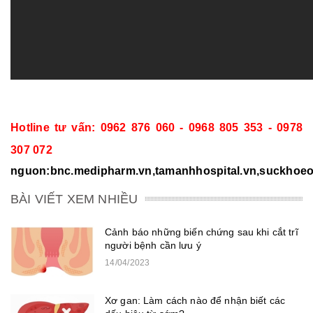
Hotline tư vấn: 0962 876 060 - 0968 805 353 - 0978
307 072
nguon:bnc.medipharm.vn,tamanhhospital.vn,suckhoeonl
BÀI VIẾT XEM NHIỀU
Cảnh báo những biến chứng sau khi cắt trĩ
người bệnh cần lưu ý
14/04/2023
Xơ gan: Làm cách nào để nhận biết các