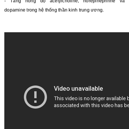
- Tăng nồng độ acetylcholine, norepinephrine và
dopamine trong hệ thống thần kinh trung ương.