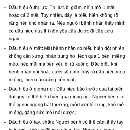
Dấu hiệu ở thị lực: Thị lực bị giảm, nhìn mờ 1 mắt
hoặc cả 2 mắt. Tuy nhiên, đây là biểu hiện không rõ
ràng nên khó nhận ra. Nếu người bệnh nhận thấy mình
có dấu hiệu này thì nên yêu cầu được đi cấp cứu
ngay;
Dấu hiệu ở mặt: Mặt bệnh nhân có biểu hiện đột nhiên
không cân xứng, nhân trung hơi lệch qua 1 bên, miệng
méo, nếp mũi má bên yếu bị rũ xuống. Đặc biệt, khi
bệnh nhân nói hoặc cười sẽ nhìn thấy rõ dấu hiệu méo
miệng, thiếu cân xứng trên mặt;
Dấu hiệu ở giọng nói: Dấu hiệu báo trước của tai biến
đột quỵ có thể biểu hiện qua giọng nói. Người bệnh có
thể bị nói ngọng bất thường, môi lưỡi tê cứng, khó mở
miệng, gắng sức mới nói được;
Dấu hiệu ở tay, chân: Người bệnh có thể cảm thấy tay
bị tê mỏi, khó cử động và thao tác. Ngoài ra, bệnh