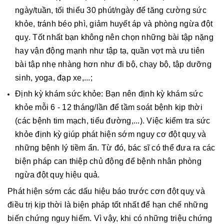
ngày/tuần, tối thiểu 30 phút/ngày để tăng cường sức
khỏe, tránh béo phì, giảm huyết áp và phòng ngừa đột
quỵ. Tốt nhất bạn không nên chọn những bài tập nặng
hay vận động mạnh như tập tạ, quần vợt mà ưu tiên
bài tập nhẹ nhàng hơn như đi bộ, chạy bộ, tập dưỡng
sinh, yoga, đạp xe,...;
Định kỳ khám sức khỏe: Bạn nên định kỳ khám sức
khỏe mỗi 6 - 12 tháng/lần để tầm soát bệnh kịp thời
(các bệnh tim mạch, tiểu đường,...). Việc kiểm tra sức
khỏe định kỳ giúp phát hiện sớm nguy cơ đột quỵ và
những bệnh lý tiềm ẩn. Từ đó, bác sĩ có thể đưa ra các
biện pháp can thiệp chủ động để bệnh nhân phòng
ngừa đột quỵ hiệu quả.
Phát hiện sớm các dấu hiệu báo trước cơn đột quỵ và
điều trị kịp thời là biện pháp tốt nhất để hạn chế những
biến chứng nguy hiểm. Vì vậy, khi có những triệu chứng