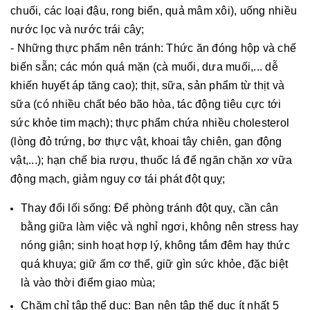
chuối, các loại đậu, rong biển, quả mâm xôi), uống nhiều
nước lọc và nước trái cây;
- Những thực phẩm nên tránh: Thức ăn đóng hộp và chế
biến sẵn; các món quá mặn (cà muối, dưa muối,... dễ
khiến huyết áp tăng cao); thịt, sữa, sản phẩm từ thịt và
sữa (có nhiều chất béo bão hòa, tác động tiêu cực tới
sức khỏe tim mạch); thực phẩm chứa nhiều cholesterol
(lòng đỏ trứng, bơ thực vật, khoai tây chiên, gan động
vật,...); hạn chế bia rượu, thuốc lá để ngăn chặn xơ vữa
động mạch, giảm nguy cơ tái phát đột quỵ;
Thay đổi lối sống: Để phòng tránh đột quỵ, cần cân
bằng giữa làm việc và nghỉ ngơi, không nên stress hay
nóng giận; sinh hoạt hợp lý, không tắm đêm hay thức
quá khuya; giữ ấm cơ thể, giữ gìn sức khỏe, đặc biệt
là vào thời điểm giao mùa;
Chăm chỉ tập thể dục: Bạn nên tập thể dục ít nhất 5