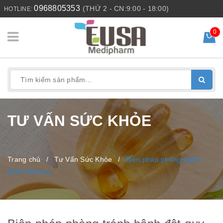
0968805353
(THỨ 2 - CN:9:00 - 18:00)
HOTLINE:
0
TƯ VẤN SỨC KHỎE
Trang chủ
/
Tư Vấn Sức Khỏe
/
Biện pháp phòng tránh
bệnh đột quỵ.