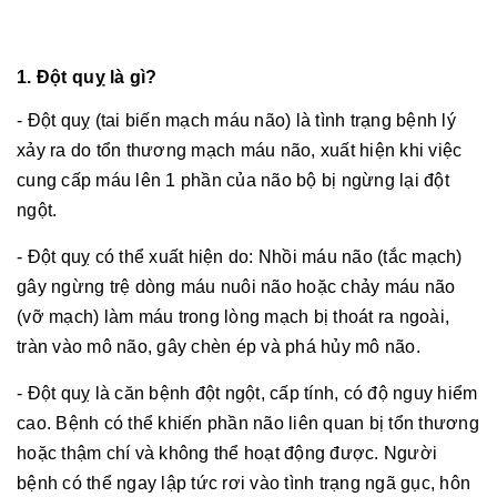
1. Đột quỵ là gì?
- Đột quỵ (tai biến mạch máu não) là tình trạng bệnh lý
xảy ra do tổn thương mạch máu não, xuất hiện khi việc
cung cấp máu lên 1 phần của não bộ bị ngừng lại đột
ngột.
- Đột quỵ có thể xuất hiện do: Nhồi máu não (tắc mạch)
gây ngừng trệ dòng máu nuôi não hoặc chảy máu não
(vỡ mạch) làm máu trong lòng mạch bị thoát ra ngoài,
tràn vào mô não, gây chèn ép và phá hủy mô não.
- Đột quỵ là căn bệnh đột ngột, cấp tính, có độ nguy hiểm
cao. Bệnh có thể khiến phần não liên quan bị tổn thương
hoặc thậm chí và không thể hoạt động được. Người
bệnh có thể ngay lập tức rơi vào tình trạng ngã gục, hôn