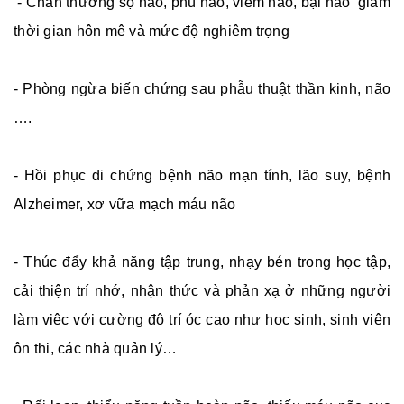
- Chấn thương sọ não, phù não, viêm não, bại não giảm
thời gian hôn mê và mức độ nghiêm trọng
- Phòng ngừa biến chứng sau phẫu thuật thần kinh, não
….
- Hồi phục di chứng bệnh não mạn tính, lão suy, bệnh
Alzheimer, xơ vữa mạch máu não
- Thúc đẩy khả năng tập trung, nhạy bén trong học tập,
cải thiện trí nhớ, nhận thức và phản xạ ở những người
làm việc với cường độ trí óc cao như học sinh, sinh viên
ôn thi, các nhà quản lý…