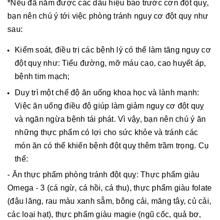
*Nếu đã nắm được các dấu hiệu báo trước cơn đột quỵ,
bạn nên chú ý tới việc phòng tránh nguy cơ đột quỵ như
sau:
Kiểm soát, điều trị các bệnh lý có thể làm tăng nguy cơ
đột quỵ như: Tiểu đường, mỡ máu cao, cao huyết áp,
bệnh tim mạch;
Duy trì một chế độ ăn uống khoa học và lành mạnh:
Việc ăn uống điều độ giúp làm giảm nguy cơ đột quỵ
và ngăn ngừa bệnh tái phát. Vì vậy, bạn nên chú ý ăn
những thực phẩm có lợi cho sức khỏe và tránh các
món ăn có thể khiến bệnh đột quỵ thêm trầm trọng. Cụ
thể:
- Ăn thực phẩm phòng tránh đột quỵ: Thực phẩm giàu
Omega - 3 (cá ngừ, cá hồi, cá thu), thực phẩm giàu folate
(đậu lăng, rau màu xanh sẫm, bông cải, măng tây, củ cải,
các loại hạt), thực phẩm giàu magie (ngũ cốc, quả bơ,