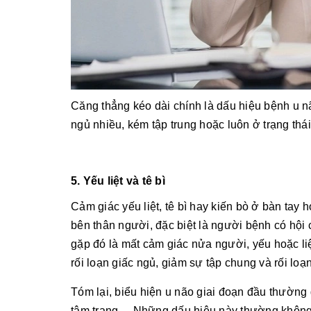
Căng thẳng kéo dài chính là dấu hiệu bệnh u nã
ngủ nhiều, kém tập trung hoặc luôn ở trạng thá
5. Yếu liệt và tê bì
Cảm giác yếu liệt, tê bì hay kiến bò ở bàn tay
bên thân người, đặc biệt là người bệnh có hội
gặp đó là mất cảm giác nửa người, yếu hoặc liệ
rối loạn giấc ngủ, giảm sự tập chung và rối loạn
Tóm lại, biểu hiện u não giai đoạn đầu thường g
tâm trạng,... Những dấu hiệu này thường không