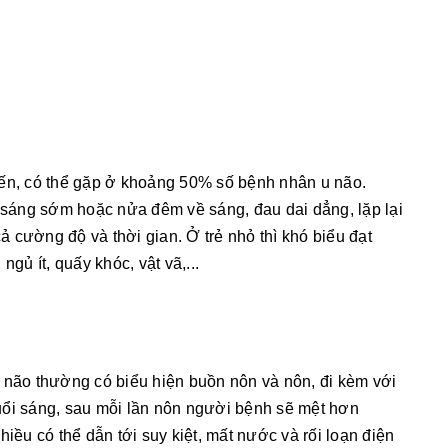
iến, có thể gặp ở khoảng 50% số bệnh nhân u não.
sáng sớm hoặc nửa đêm về sáng, đau dai dẳng, lặp lại
 cường độ và thời gian. Ở trẻ nhỏ thì khó biểu đạt
gủ ít, quấy khóc, vật vã,...
 não thường có biểu hiện buồn nôn và nôn, đi kèm với
uổi sáng, sau mỗi lần nôn người bệnh sẽ mệt hơn
u có thể dẫn tới suy kiệt, mất nước và rối loạn điện