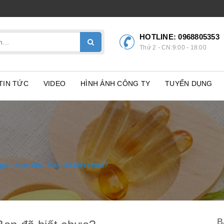
HOTLINE:
0968805353
Thứ 2 - CN:9:00 - 18:00
TIN TỨC
VIDEO
HÌNH ẢNH CÔNG TY
TUYỂN DỤNG
giai đoạn đầu. Bạn đã biết chưa?
B