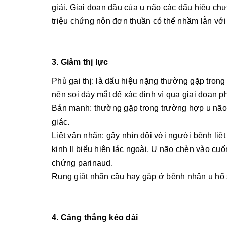
giải. Giai đoạn đầu của u não các dấu hiệu chư
triệu chứng nôn đơn thuần có thể nhầm lẫn với 
3. Giảm thị lực
Phù gai thị: là dấu hiệu nặng thường gặp trong 
nên soi đáy mắt để xác định vì qua giai đoạn ph
Bán manh: thường gặp trong trường hợp u não c
giác.
Liệt vận nhãn: gây nhìn đôi với người bệnh liệt 
kinh II biểu hiện lác ngoài. U não chèn vào cu
chứng parinaud.
Rung giật nhãn cầu hay gặp ở bệnh nhân u hố 
4. Căng thẳng kéo dài