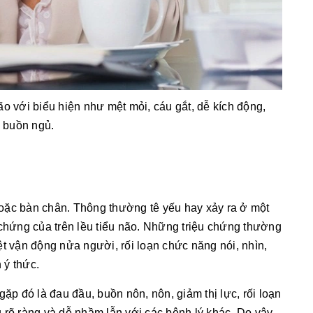
o với biểu hiện như mệt mỏi, cáu gắt, dễ kích động,
i buồn ngủ.
 hoặc bàn chân. Thông thường tê yếu hay xảy ra ở một
 chứng của trên lều tiểu não. Những triệu chứng thường
t vận động nửa người, rối loạn chức năng nói, nhìn,
 ý thức.
ặp đó là đau đầu, buồn nôn, nôn, giảm thị lực, rối loạn
 rõ ràng và dễ nhầm lẫn với các bệnh lý khác. Do vậy,