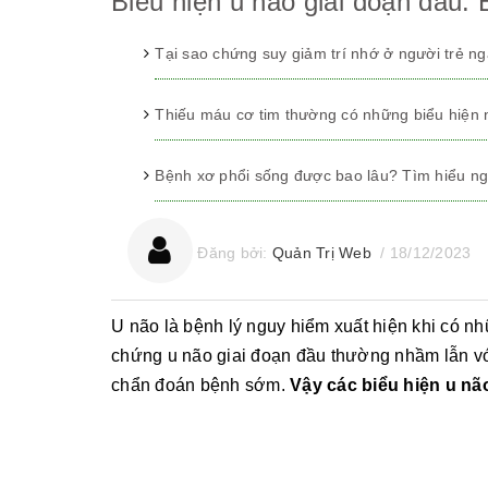
Biểu hiện u não giai đoạn đầu.
Tại sao chứng suy giảm trí nhớ ở người trẻ n
Thiếu máu cơ tim thường có những biểu hiện
Bệnh xơ phổi sống được bao lâu? Tìm hiểu ng
Đăng bởi:
Quản Trị Web
/
18/12/2023
U não là bệnh lý nguy hiểm xuất hiện khi có nh
chứng u não giai đoạn đầu thường nhầm lẫn vớ
chẩn đoán bệnh sớm.
Vậy các biểu hiện u não