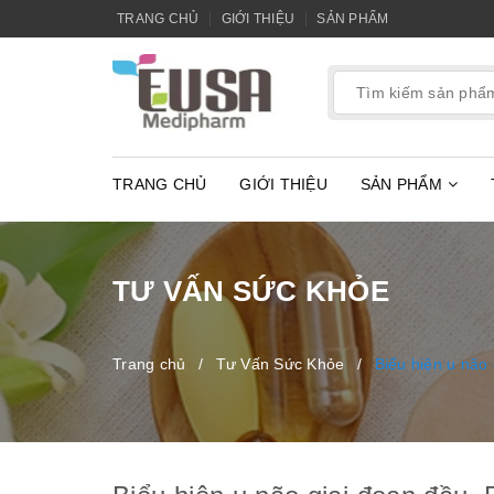
TRANG CHỦ
GIỚI THIỆU
SẢN PHẨM
TRANG CHỦ
GIỚI THIỆU
SẢN PHẨM
TƯ VẤN SỨC KHỎE
Trang chủ
/
Tư Vấn Sức Khỏe
/
Biểu hiện u não 