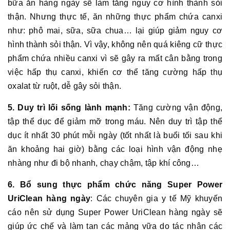
bữa ăn hàng ngày sẽ làm tăng nguy cơ hình thành sỏi
thận. Nhưng thực tế, ăn những thực phẩm chứa canxi
như: phô mai, sữa, sữa chua… lại giúp giảm nguy cơ
hình thành sỏi thận. Vì vậy, không nên quá kiêng cữ thực
phẩm chứa nhiều canxi vì sẽ gây ra mất cân bằng trong
việc hấp thụ canxi, khiến cơ thể tăng cường hấp thụ
oxalat từ ruột, dễ gây sỏi thận.
5. Duy trì lối sống lành mạnh:
Tăng cường vận động,
tập thể dục để giảm mỡ trong máu. Nên duy trì tập thể
dục ít nhất 30 phút mỗi ngày (tốt nhất là buổi tối sau khi
ăn khoảng hai giờ) bằng các loại hình vận động nhẹ
nhàng như đi bộ nhanh, chạy chậm, tập khí công…
6. Bổ sung thực phẩm chức năng Super Power
UriClean hàng ngày
: Các chuyên gia y tế Mỹ khuyến
cáo nên sử dụng Super Power UriClean hàng ngày sẽ
giúp ức chế và làm tan các mảng vữa do tác nhân các