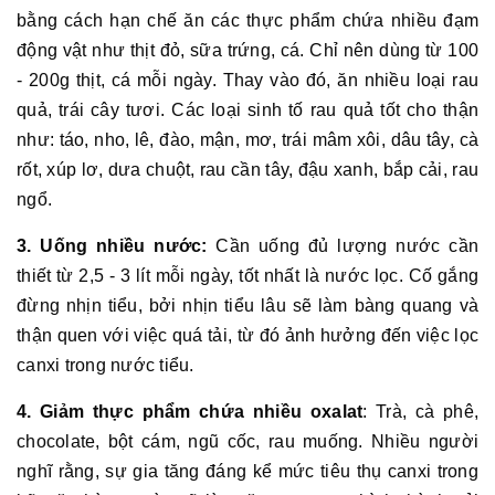
bằng cách hạn chế ăn các thực phẩm chứa nhiều đạm
động vật như thịt đỏ, sữa trứng, cá. Chỉ nên dùng từ 100
- 200g thịt, cá mỗi ngày. Thay vào đó, ăn nhiều loại rau
quả, trái cây tươi. Các loại sinh tố rau quả tốt cho thận
như: táo, nho, lê, đào, mận, mơ, trái mâm xôi, dâu tây, cà
rốt, xúp lơ, dưa chuột, rau cần tây, đậu xanh, bắp cải, rau
ngổ.
3. Uống nhiều nước:
Cần uống đủ lượng nước cần
thiết từ 2,5 - 3 lít mỗi ngày, tốt nhất là nước lọc. Cố gắng
đừng nhịn tiểu, bởi nhịn tiểu lâu sẽ làm bàng quang và
thận quen với việc quá tải, từ đó ảnh hưởng đến việc lọc
canxi trong nước tiểu.
4. Giảm thực phẩm chứa nhiều oxalat
: Trà, cà phê,
chocolate, bột cám, ngũ cốc, rau muống. Nhiều người
nghĩ rằng, sự gia tăng đáng kể mức tiêu thụ canxi trong