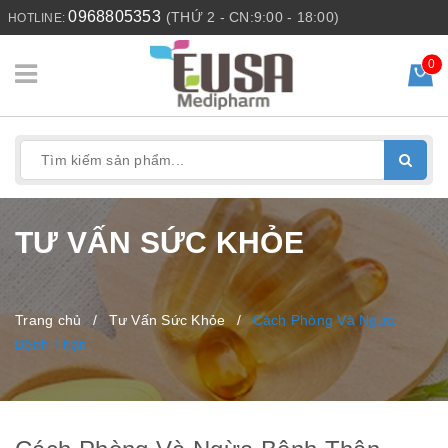
0968805353
(THỨ 2 - CN:9:00 - 18:00)
HOTLINE:
0
TƯ VẤN SỨC KHỎE
Trang chủ
/
Tư Vấn Sức Khỏe
/
Cách Phòng Và Ngừa
Bệnh Thận