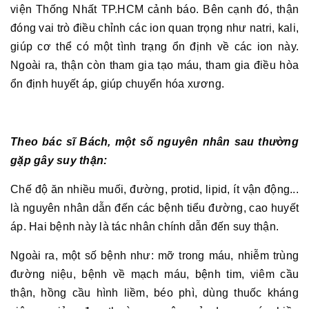
viện Thống Nhất TP.HCM cảnh báo. Bên cạnh đó, thận
đóng vai trò điều chỉnh các ion quan trọng như natri, kali,
giúp cơ thể có một tình trạng ổn định về các ion này.
Ngoài ra, thận còn tham gia tạo máu, tham gia điều hòa
ổn định huyết áp, giúp chuyển hóa xương.
Theo bác sĩ Bách, một số nguyên nhân sau thường
gặp gây suy thận:
Chế độ ăn nhiều muối, đường, protid, lipid, ít vận động...
là nguyên nhân dẫn đến các bệnh tiểu đường, cao huyết
áp. Hai bệnh này là tác nhân chính dẫn đến suy thận.
Ngoài ra, một số bệnh như: mỡ trong máu, nhiễm trùng
đường niệu, bệnh về mạch máu, bệnh tim, viêm cầu
thận, hồng cầu hình liềm, béo phì, dùng thuốc kháng