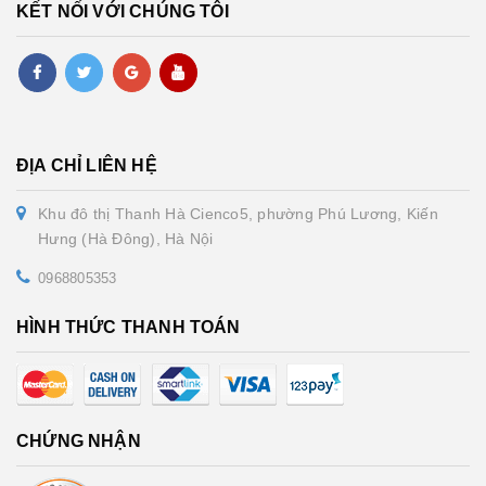
KẾT NỐI VỚI CHÚNG TÔI
ĐỊA CHỈ LIÊN HỆ
Khu đô thị Thanh Hà Cienco5, phường Phú Lương, Kiến
Hưng (Hà Đông), Hà Nội
0968805353
HÌNH THỨC THANH TOÁN
CHỨNG NHẬN