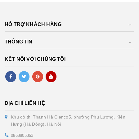
HỖ TRỢ KHÁCH HÀNG
THÔNG TIN
KẾT NỐI VỚI CHÚNG TÔI
ĐỊA CHỈ LIÊN HỆ
Khu đô thị Thanh Hà Cienco5, phường Phú Lương, Kiến
Hưng (Hà Đông), Hà Nội
0968805353