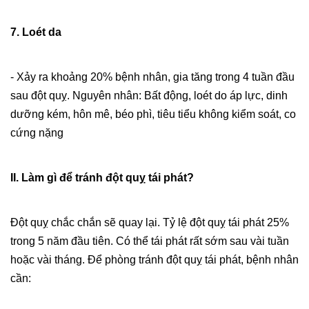
7. Loét da
- Xảy ra khoảng 20% bệnh nhân, gia tăng trong 4 tuần đầu
sau đột quỵ.
Nguyên nhân: Bất động, loét do áp lực, dinh
dưỡng kém, hôn mê, béo phì, tiêu tiểu không kiểm soát, co
cứng nặng
II. Làm gì để tránh đột quỵ tái phát?
Đột quỵ chắc chắn sẽ quay lại. Tỷ lệ đột quỵ tái phát 25%
trong 5 năm đầu tiên. Có thể tái phát rất sớm sau vài tuần
hoặc vài tháng. Để phòng tránh đột quỵ tái phát, bệnh nhân
cần: