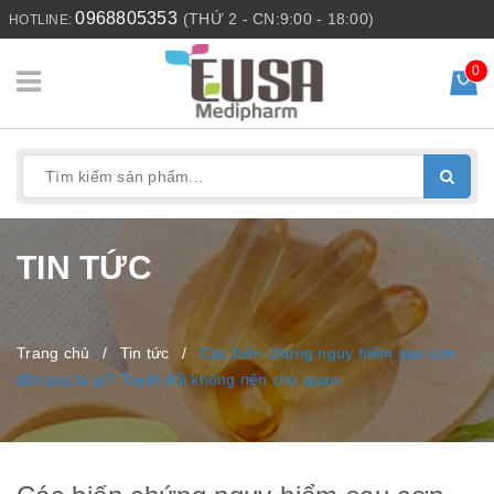
0968805353
(THỨ 2 - CN:9:00 - 18:00)
HOTLINE:
0
TIN TỨC
Trang chủ
/
Tin tức
/
Các biến chứng nguy hiểm sau cơn
đột quỵ là gì? Tuyệt đối không nên chủ quan.