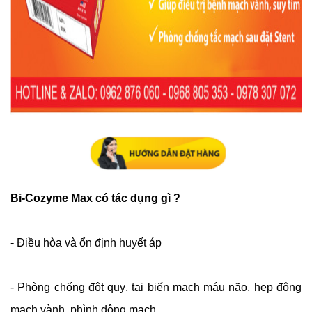
Bi-Cozyme Max có tác dụng gì ?
- Điều hòa và ổn định huyết áp
- Phòng chống đột quỵ, tai biến mạch máu não, hẹp động
mạch vành, phình động mạch.