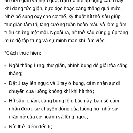
âu đơn giản và hiệu quả. Bạn có thể áp dụng cách này
khi đang tức giận, bực dọc hoặc căng thẳng quá mức.
Nhờ bổ sung oxy cho cơ thể, kỹ thuật hít thở sâu giúp
thư giãn tâm trí, tăng cường tuần hoàn máu và làm giảm
triệu chứng mệt mỏi. Ngoài ra, hít thở sâu cũng giúp tăng
mức độ tập trung và sự minh mẫn khi làm việc.
*Cách thực hiện:
Ngồi thẳng lưng, thư giãn, phình bụng để giải tỏa căng
thẳng;
Đặt 1 tay lên ngực và 1 tay ở bụng, cảm nhận sự di
chuyển của luồng không khí khi hít thở;
Hít sâu, chậm, căng bụng lên. Lúc này, bạn sẽ cảm
nhận được sự chuyển động của luồng hơi nhờ sự
giãn nở của cơ hoành và lồng ngực;
Nín thở, đếm đến 6;