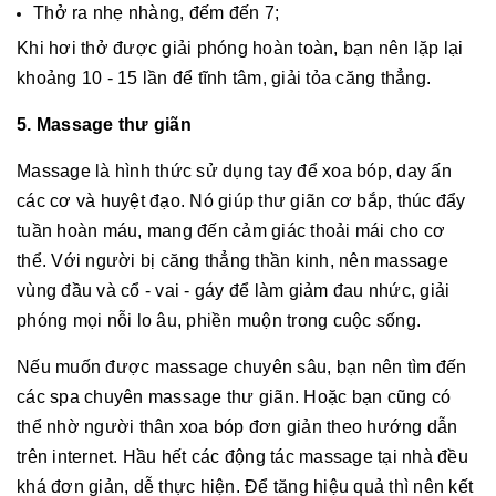
Thở ra nhẹ nhàng, đếm đến 7;
Khi hơi thở được giải phóng hoàn toàn, bạn nên lặp lại
khoảng 10 - 15 lần để tĩnh tâm, giải tỏa căng thẳng.
5. Massage thư giãn
Massage là hình thức sử dụng tay để xoa bóp, day ấn
các cơ và huyệt đạo. Nó giúp thư giãn cơ bắp, thúc đẩy
tuần hoàn máu, mang đến cảm giác thoải mái cho cơ
thể. Với người bị căng thẳng thần kinh, nên massage
vùng đầu và cổ - vai - gáy để làm giảm đau nhức, giải
phóng mọi nỗi lo âu, phiền muộn trong cuộc sống.
Nếu muốn được massage chuyên sâu, bạn nên tìm đến
các spa chuyên massage thư giãn. Hoặc bạn cũng có
thể nhờ người thân xoa bóp đơn giản theo hướng dẫn
trên internet. Hầu hết các động tác massage tại nhà đều
khá đơn giản, dễ thực hiện. Để tăng hiệu quả thì nên kết