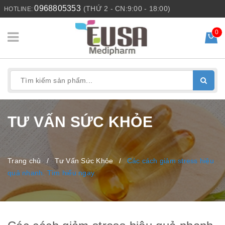
0968805353
(THỨ 2 - CN:9:00 - 18:00)
HOTLINE:
0
TƯ VẤN SỨC KHỎE
Trang chủ
/
Tư Vấn Sức Khỏe
/
Các cách giảm stress hiệu
quả nhanh. Tìm hiểu ngay.