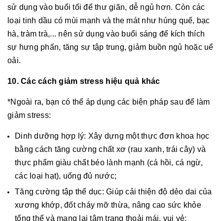
sử dụng vào buổi tối để thư giãn, dễ ngủ hơn. Còn các
loại tinh dầu có mùi mạnh và the mát như húng quế, bạc
hà, tràm trà,... nên sử dụng vào buổi sáng để kích thích
sự hưng phấn, tăng sự tập trung, giảm buồn ngủ hoặc uể
oải.
10. Các cách giảm stress hiệu quả khác
*Ngoài ra, bạn có thể áp dụng các biện pháp sau để làm
giảm stress:
Dinh dưỡng hợp lý: Xây dựng một thực đơn khoa học
bằng cách tăng cường chất xơ (rau xanh, trái cây) và
thực phẩm giàu chất béo lành mạnh (cá hồi, cá ngừ,
các loại hạt), uống đủ nước;
Tăng cường tập thể dục: Giúp cải thiện độ dẻo dai của
xương khớp, đốt cháy mỡ thừa, nâng cao sức khỏe
tổng thể và mang lại tâm trạng thoải mái, vui vẻ;