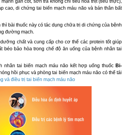
mạnh gân cốt, sơn tra không chỉ tiêu hóa thịt (tiêu thực),
t áp cao, di chứng tai biến mạch máu não và bán thân bất
thì bài thuốc này có tác dụng chữa trị di chứng của bệnh
hông đường mạch.
dưỡng chất và cung cấp cho cơ thể các protein tốt giúp
ất béo bảo hòa trong chế độ ăn uống của bệnh nhân tai
h nhân tai biến mạch máu não kết hợp uống thuốc
Bi-
chóng hồi phục và phòng tai biến mạch máu não có thể tái
g và điều trị tai biến mạch máu não