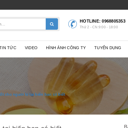
HOTLINE:
0968805353
Thứ 2 - CN:9:00 - 18:00
TIN TỨC
VIDEO
HÌNH ẢNH CÔNG TY
TUYỂN DỤNG
t cho người bị tai biến bạn có biết
B