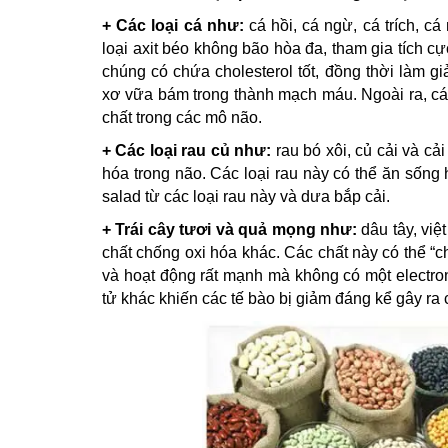
+ Các loại cá như:
cá hồi, cá ngừ, cá trích, 
loại axit béo không bão hòa đa, tham gia tích cự
chúng có chứa cholesterol tốt, đồng thời làm 
xơ vữa bám trong thành mạch máu. Ngoài ra, các
chất trong các mô não.
+ Các loại rau củ như:
rau bó xôi, củ cải và cả
hóa trong não. Các loại rau này có thể ăn sống h
salad từ các loại rau này và dưa bắp cải.
+ Trái cây tươi và quả mọng như:
dâu tây, việ
chất chống oxi hóa khác. Các chất này có thể “c
và hoạt động rất mạnh mà không có một electron 
tử khác khiến các tế bào bị giảm đáng kể gây r