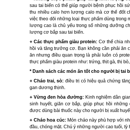
sau tai biến có thể giúp người bệnh phục hồi s
thu nhiều calo hơn lượng calo mà cơ thể đốt 
việc theo dõi những loại thực phẩm dùng trong m
lượng cao là chủ yếu trong số những dưỡng chất 
lượng cơ bắp sau tai biến.
+ Các thực phẩm giàu protein:
Cơ thể chia nhỏ
hồi và tăng trưởng cơ. Bạn không cần phải ăn c
ăn nhưng điều quan trọng là phải luôn có prote
thực phẩm giàu protein như: trứng, thịt gà, thị b
* Danh sách các món ăn tốt cho người bị tai
+ Cháo trai, sò:
điều trị có hiệu quả chứng tă
gan dương thịnh.
+ Vừng đen hòa đường:
Kinh nghiệm dân gian 
sinh huyết, giãn cơ bắp, giúp phục hồi những
được dùng bài thuốc này cho người bị xuất huyế
+ Cháo hoa cúc:
Món cháo này phù hợp với nh
đầu, chóng mặt. Chú ý những người cao tuổi, t