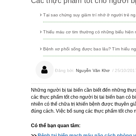
Các thực phẩm tốt cho người bị 
Tại sao chứng suy giảm trí nhớ ở người trẻ n
Thiếu máu cơ tim thường có những biểu hiện
Bệnh xơ phổi sống được bao lâu? Tìm hiểu ng
Đăng bởi:
Nguyễn Văn Khơ
/
25/10/201
Những người bị tai biến cần biết đến những thự
các thực phẩm tốt cho người bị tai biến bạn có b
nhiên có thể chữa trị khiến bệnh được thuyên g
đúng cách. Việc bổ sung các thực phẩm tốt cho ng
Có thể bạn quan tâm:
>>
Bệnh tai biến mạch máu não cách phòng và