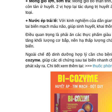
+ Móng giò lợn, sơn tra:
Móng giò bổ thận tinh, 
còn tán ứ huyết. 2 vị hợp lại tác dụng trị huyế
toại.
+ Nước ép trái lê:
Với kinh nghiệm của dân gian 
tai biến mạch máu não, giúp sinh huyết, khai t
Điều quan trọng là phải ăn các thực phẩm giàu 
tăng khối lượng cơ bắp, nên hạ thấp lượng ch
biến.
Ngoài chế độ dinh dưỡng hợp lý cần cho bện
cozyme
, giúp các di chứng sau tai biến nhanh 
phát xảy ra. Chi tiết xem thêm tại: >>>
thuốc phòn