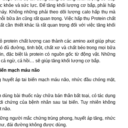
ức khỏe và sức lực. Để tăng khối lượng cơ bắp, phải hấp
cháy. Không những phải theo dõi lượng calo hấp thụ mà
ỗi bữa ăn cũng rất quan trọng. Việc hấp thụ Protein chất
cần thiết khác là rất quan trọng đối với việc tăng khối
 protein chất lượng cao thành các amino axit giúp phục
ó đủ đường, tinh bột, chất xơ và chất béo trong mọi bữa
in, đặc biệt là protein có nguồn gốc từ động vật. Những
ò, cá ngừ, cá hồi… sẽ giúp tăng khối lượng cơ bắp.
 biến mạch máu não
ng huyết áp tai biến mạch máu não, nhức đầu chóng mặt,
dùng bài thuốc này chữa bán thân bất toại, có tác dụng
 di chứng của bệnh nhân sau tai biến. Tuy nhiên không
t não.
ững người mắc chứng trúng phong, huyết áp tăng, nhức
ỳ hư, đái đường không được dùng.