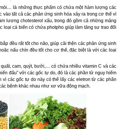
cá mòi… là những thực phẩm có chứa một hàm lượng các
c vào tất cả các phản ứng sinh hóa xảy ra trong cơ thể vì
giảm lượng cholesterol xấu, trong đó gồm cả những mảng
 loại cá biển có chứa photpho giúp làm tăng sự trao đổi
i bắp đều rất tốt cho não, giúp cải thện các phản ứng sinh
oặc nấu chín đều tốt cho cơ thể, đặc biệt là với các loại
t quất, cam, quýt, bưởi,… có chứa nhiều vitamin C và các
hiến đấu” với các gốc tự do, đó là các phần tử nguy hiểm
vì các gốc tự do này có thể lấy các eletron từ các phân
a các bệnh khác nhau như xơ vữa động mạch.