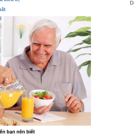
D
hất
iến bạn nên biết