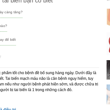
tai biến bạn có biết
gày càng tăng?
 nào?
ay để biết
7
c phẩm tốt cho bệnh đề bổ sung hàng ngày. Dưới đây là
iết. Tai biến mạch máu não là căn bệnh nguy hiểm, tuy
iảm nếu như người bệnh phát hiện sớm, và được chữa trị
ười bị tai biến là 1 trong những cách đó.
 điều trị