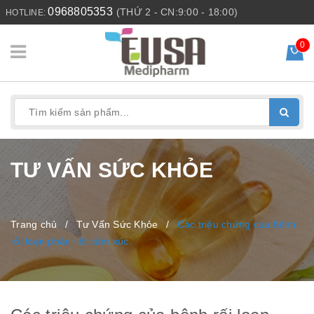
0968805353
(THỨ 2 - CN:9:00 - 18:00)
HOTLINE:
0
TƯ VẤN SỨC KHỎE
Trang chủ
/
Tư Vấn Sức Khỏe
/
Các triệu chứng của bệnh
rối loạn phân liệt cảm xúc.