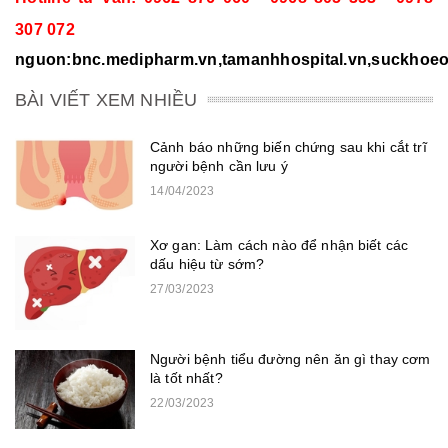
307 072
nguon:bnc.medipharm.vn,tamanhhospital.vn,suckhoeonl
BÀI VIẾT XEM NHIỀU
Cảnh báo những biến chứng sau khi cắt trĩ
người bệnh cần lưu ý
14/04/2023
Xơ gan: Làm cách nào để nhận biết các
dấu hiệu từ sớm?
27/03/2023
Người bệnh tiểu đường nên ăn gì thay cơm
là tốt nhất?
22/03/2023