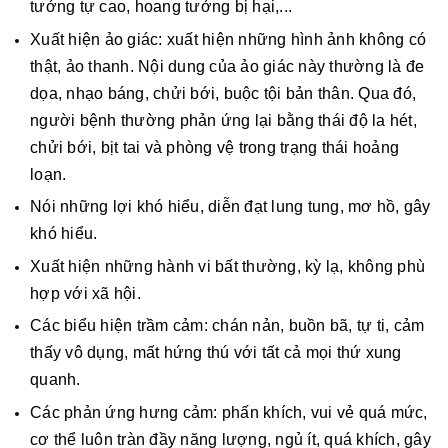
tưởng tự cao, hoang tưởng bị hại,...
Xuất hiện ảo giác: xuất hiện những hình ảnh không có
thật, ảo thanh. Nội dung của ảo giác này thường là đe
dọa, nhạo báng, chửi bới, buộc tội bản thân. Qua đó,
người bệnh thường phản ứng lại bằng thái độ la hét,
chửi bới, bịt tai và phòng vệ trong trạng thái hoảng
loạn.
Nói những lợi khó hiểu, diễn đạt lung tung, mơ hồ, gây
khó hiểu.
Xuất hiện những hành vi bất thường, kỳ lạ, không phù
hợp với xã hội.
Các biểu hiện trầm cảm: chán nản, buồn bã, tự ti, cảm
thấy vô dụng, mất hứng thú với tất cả mọi thứ xung
quanh.
Các phản ứng hưng cảm: phấn khích, vui vẻ quá mức,
cơ thể luôn tràn đầy năng lượng, ngủ ít, quá khích, gây