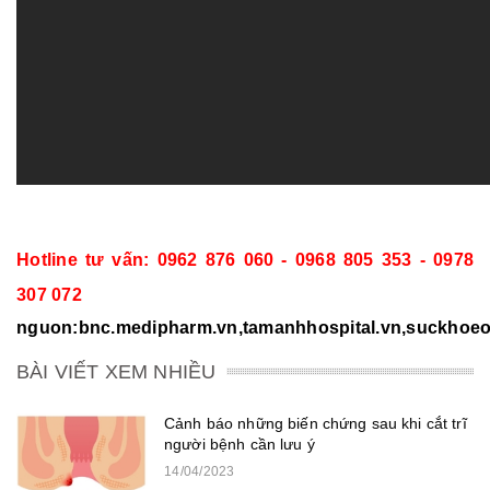
Hotline tư vấn: 0962 876 060 - 0968 805 353 - 0978
307 072
nguon:bnc.medipharm.vn,tamanhhospital.vn,suckhoeonl
BÀI VIẾT XEM NHIỀU
Cảnh báo những biến chứng sau khi cắt trĩ
người bệnh cần lưu ý
14/04/2023