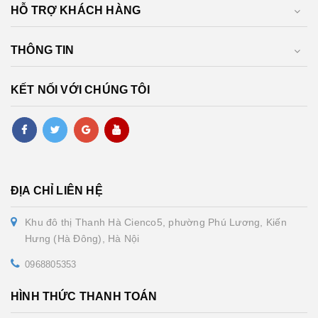
HỖ TRỢ KHÁCH HÀNG
THÔNG TIN
KẾT NỐI VỚI CHÚNG TÔI
ĐỊA CHỈ LIÊN HỆ
Khu đô thị Thanh Hà Cienco5, phường Phú Lương, Kiến
Hưng (Hà Đông), Hà Nội
0968805353
HÌNH THỨC THANH TOÁN