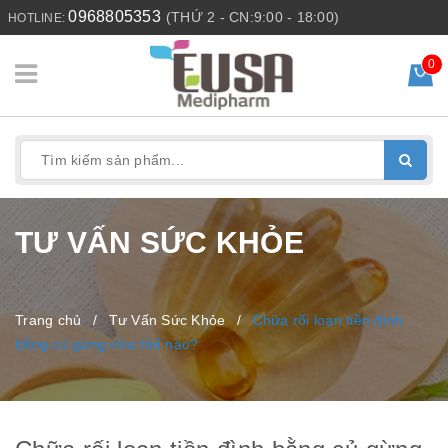
0968805353
(THỨ 2 - CN:9:00 - 18:00)
HOTLINE:
0
TƯ VẤN SỨC KHỎE
Trang chủ
/
Tư Vấn Sức Khỏe
/
Chữa rối loạn tiền đình
bằng củ gừng như thế nào?