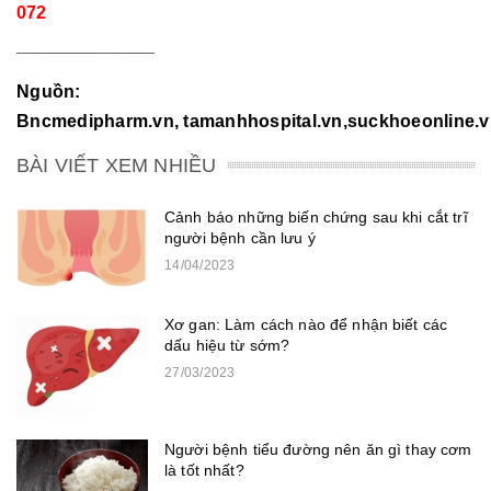
072
______________
Nguồn:
Bncmedipharm.vn
,
tamanhhospital.vn,suckhoeonline.vn
BÀI VIẾT XEM NHIỀU
Cảnh báo những biến chứng sau khi cắt trĩ
người bệnh cần lưu ý
14/04/2023
Xơ gan: Làm cách nào để nhận biết các
dấu hiệu từ sớm?
27/03/2023
Người bệnh tiểu đường nên ăn gì thay cơm
là tốt nhất?