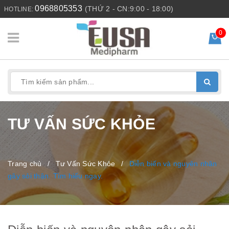
0968805353
(THỨ 2 - CN:9:00 - 18:00)
HOTLINE:
0
TƯ VẤN SỨC KHỎE
Trang chủ
/
Tư Vấn Sức Khỏe
/
Diễn biến và nguyên nhân
gây sỏi thận. Tìm hiểu ngay.