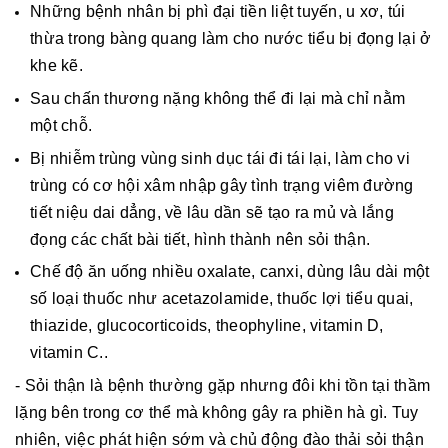
Những bệnh nhân bị phì đại tiền liệt tuyến, u xơ, túi
thừa trong bàng quang làm cho nước tiểu bị đọng lại ở
khe kẽ.
Sau chấn thương nặng không thể đi lại mà chỉ nằm
một chỗ.
Bị nhiễm trùng vùng sinh dục tái đi tái lại, làm cho vi
trùng có cơ hội xâm nhập gây tình trạng viêm đường
tiết niệu dai dẳng, về lâu dần sẽ tạo ra mủ và lắng
đọng các chất bài tiết, hình thành nên sỏi thận.
Chế độ ăn uống nhiều oxalate, canxi, dùng lâu dài một
số loại thuốc như acetazolamide, thuốc lợi tiểu quai,
thiazide, glucocorticoids, theophyline, vitamin D,
vitamin C..
- Sỏi thận là bệnh thường gặp nhưng đôi khi tồn tại thầm
lặng bên trong cơ thể mà không gây ra phiền hà gì. Tuy
nhiên, việc phát hiện sớm và chủ động đào thải sỏi thận