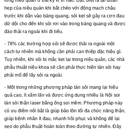
lòng niệu quản ở bất kỳ vị trí nào. Đặc biệt là tại đoạn
hẹp của niệu quản khi bắt chéo với động mạch chậu
trước khi dẫn vào bàng quang, sỏi kẹt sẽ gây ra cơn đau
dữ dội cho đến khi sỏi rơi vào trong bàng quang và được
đào thải ra ngoài khi đi tiểu.
- 78% các trường hợp sỏi sẽ được thải ra ngoài một
cách tự nhiên mà không cần phải can thiệp đặc hiệu gì.
Tuy nhiên, khi sỏi bị mắc kẹt lại trong niệu quản, các nhà
phẫu thuật niệu khoa sẽ cần phải thực hiện tán sỏi hay
phải mổ để lấy sỏi ra ngoài.
- Một trong những phương pháp tán sỏi mang lại hiệu
quả cao, ít xâm lấn và được ứng dụng nhiều là Nội soi
tán sỏi thận laser bằng ống soi mềm. Phương pháp này
có ưu điểm nổi bật là giúp bảo tồn tối đa chức năng thận,
giúp bệnh nhân ít đau, nhanh hồi phục và không để lại
sẹo do phẫu thuật hoàn toàn theo đường tự nhiên. Đây