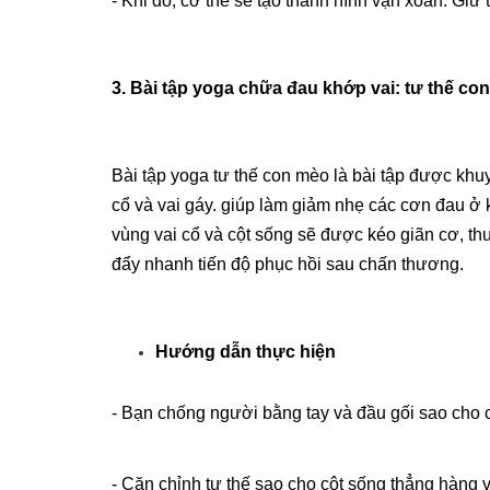
- Khi đó, cơ thể sẽ tạo thành hình vặn xoắn. Giữ 
3. Bài tập yoga chữa đau khớp vai: tư thế co
Bài tập yoga tư thế con mèo là bài tập được khu
cổ và vai gáy. giúp làm giảm nhẹ các cơn đau ở 
vùng vai cổ và cột sống sẽ được kéo giãn cơ, th
đẩy nhanh tiến độ phục hồi sau chấn thương.
Hướng dẫn thực hiện
- Bạn chống người bằng tay và đầu gối sao cho c
- Căn chỉnh tư thế sao cho cột sống thẳng hàng