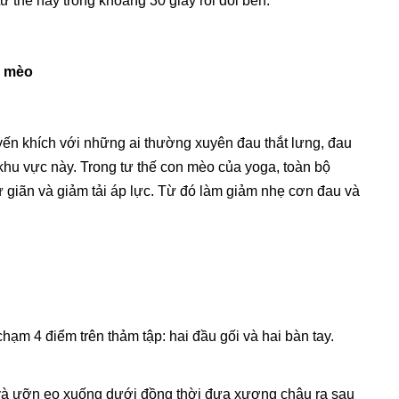
tư thế này trong khoảng 30 giây rồi đổi bên.
n mèo
yến khích với những ai thường xuyên đau thắt lưng, đau
khu vực này. Trong tư thế con mèo của yoga, toàn bộ
ư giãn và giảm tải áp lực. Từ đó làm giảm nhẹ cơn đau và
hạm 4 điểm trên thảm tập: hai đầu gối và hai bàn tay.
 và ưỡn eo xuống dưới đồng thời đưa xương chậu ra sau