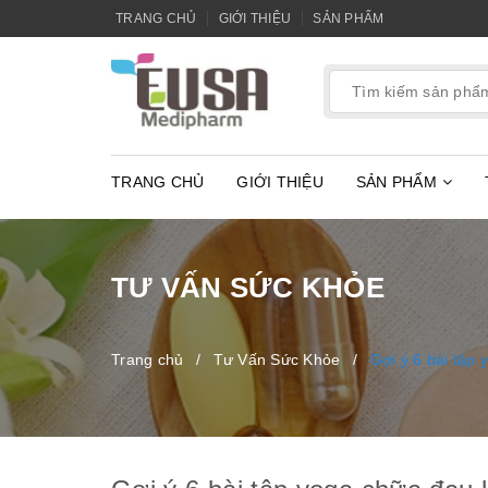
TRANG CHỦ
GIỚI THIỆU
SẢN PHẨM
TRANG CHỦ
GIỚI THIỆU
SẢN PHẨM
TƯ VẤN SỨC KHỎE
Trang chủ
/
Tư Vấn Sức Khỏe
/
Gợi ý 6 bài tập 