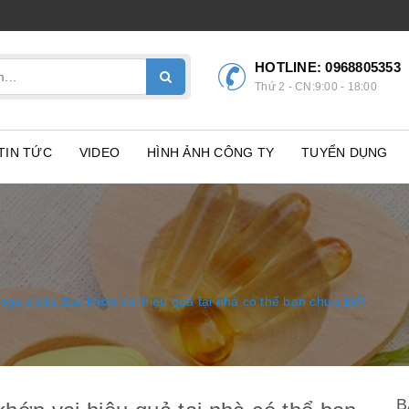
HOTLINE:
0968805353
Thứ 2 - CN:9:00 - 18:00
TIN TỨC
VIDEO
HÌNH ẢNH CÔNG TY
TUYỂN DỤNG
yoga chữa đau khớp vai hiệu quả tại nhà có thể bạn chưa biết
B