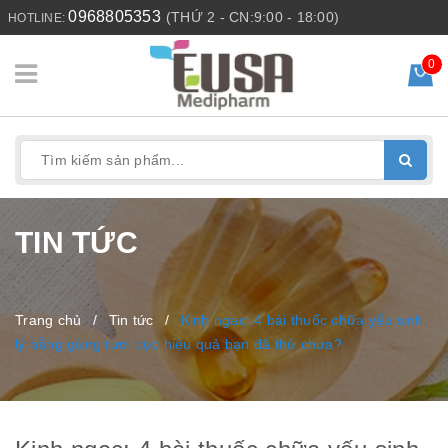
0968805353
(THỨ 2 - CN:9:00 - 18:00)
HOTLINE:
0
TIN TỨC
Trang chủ
/
Tin tức
/
Kinh ngạc: 4 bài thuốc chữa yếu sinh
lý bằng gừng tươi cực hiệu quả bạn đã thử chưa?