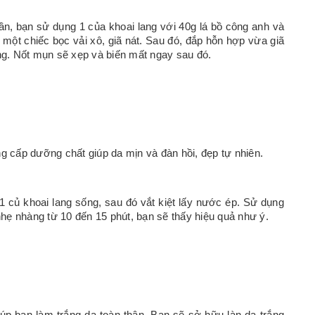
lần, bạn sử dụng 1 của khoai lang với 40g lá bồ công anh và
o một chiếc bọc vải xô, giã nát. Sau đó, đắp hỗn hợp vừa giã
g. Nốt mụn sẽ xẹp và biến mất ngay sau đó.
ng cấp dưỡng chất giúp da mịn và đàn hồi, đẹp tự nhiên.
1 củ khoai lang sống, sau đó vắt kiệt lấy nước ép. Sử dụng
hẹ nhàng từ 10 đến 15 phút, bạn sẽ thấy hiệu quả như ý.