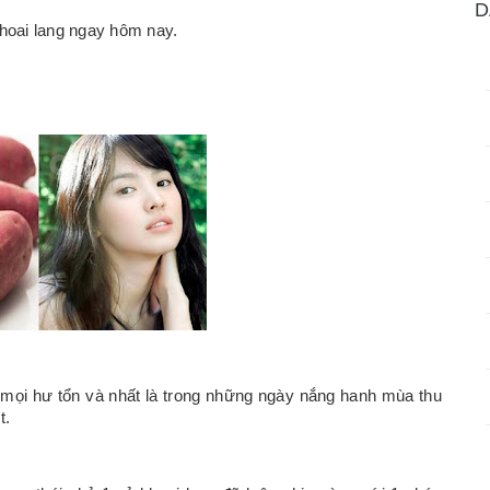
D
hoai lang ngay hôm nay.
 mọi hư tổn và nhất là trong những ngày nắng hanh mùa thu
t.