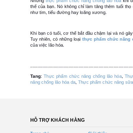
Những
thực phẩm chức năng chống lão hóa
khi đ
thể của bạn. Nó không chỉ làm tăng thêm tuổi thọ 
như tim, tiểu đường hay loãng xương.
Khi bạn có tuổi, cơ thể bắt đầu chậm lại và nó gây
Tuy nhiên, có những loại
thực phẩm chức năng 
của việc lão hóa.
.................................................................................
Tang
:
Thực phẩm chức năng chống lão hóa
,
Thự
năng chống lão hóa da
,
Thực phẩm chức năng sữa
HỖ TRỢ KHÁCH HÀNG