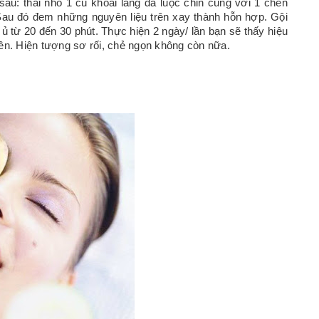
sau: thái nhỏ 1 củ khoai lang đã luộc chin cùng với 1 chén
au đó đem những nguyên liệu trên xay thành hỗn hợp. Gội
 ủ từ 20 đến 30 phút. Thực hiện 2 ngày/ lần bạn sẽ thấy hiệu
ên. Hiện tượng sơ rối, chẻ ngọn không còn nữa.