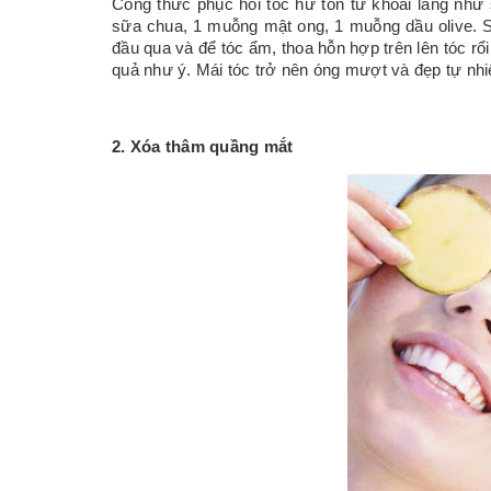
Công thức phục hồi tóc hư tổn từ khoai lang như 
sữa chua, 1 muỗng mật ong, 1 muỗng dầu olive. S
đầu qua và để tóc ẩm, thoa hỗn hợp trên lên tóc rổi
quả như ý. Mái tóc trở nên óng mượt và đẹp tự nhi
2. Xóa thâm quầng mắt