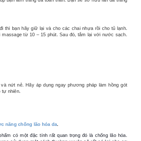
úp bạn làm trắng da toàn thân. Bạn sẽ sở hữu làn da trắng
i thì bạn hãy giữ lại và cho các chai nhựa rồi cho tủ lạnh.
i massage từ 10 – 15 phút. Sau đó, tắm lại với nước sạch.
 và nứt nẻ. Hãy áp dụng ngay phương pháp làm hồng gót
 tự nhiên.
c năng chống lão hóa da
.
phẩm có một đặc tính rất quan trọng đó là chống lão hóa.