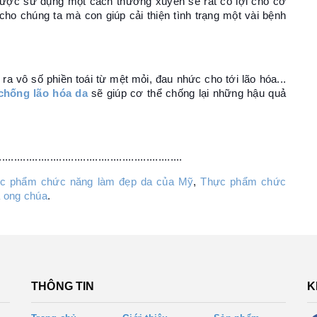
ược sử dụng một cách thường xuyên sẽ rất có lợi cho cơ
cho chúng ta mà con giúp cải thiện tình trạng một vài bệnh
 ra vô số phiền toái từ mệt mỏi, đau nhức cho tới lão hóa...
chống lão hóa da
sẽ giúp cơ thể chống lại những hậu quả
.............................................................
c phẩm chức năng làm đẹp da của Mỹ
,
Thực phẩm chức
 ong chúa
.
THÔNG TIN
K