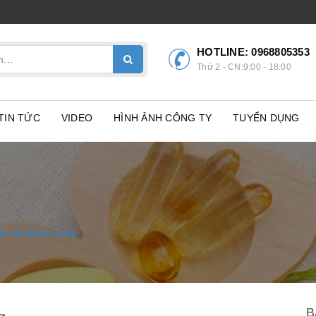
HOTLINE:
0968805353
Thứ 2 - CN:9:00 - 18:00
TIN TỨC
VIDEO
HÌNH ẢNH CÔNG TY
TUYỂN DỤNG
ả với khoai lang
B