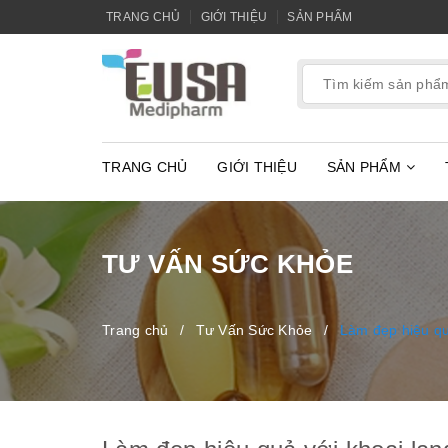
TRANG CHỦ
GIỚI THIỆU
SẢN PHẨM
TRANG CHỦ
GIỚI THIỆU
SẢN PHẨM
TƯ VẤN SỨC KHỎE
Trang chủ
/
Tư Vấn Sức Khỏe
/
Làm đẹp hiệu qu