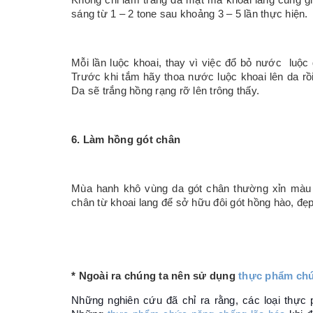
Không chỉ làm trắng da mặt mà khoai lang cũng gi
sáng từ 1 – 2 tone sau khoảng 3 – 5 lần thực hiện.
Mỗi lần luộc khoai, thay vì việc đổ bỏ nước luộc đ
Trước khi tắm hãy thoa nước luộc khoai lên da rồ
Da sẽ trắng hồng rạng rỡ lên trông thấy.
6. Làm hồng gót chân
Mùa hanh khô vùng da gót chân thường xỉn màu
chân từ khoai lang để sở hữu đôi gót hồng hào, đẹp
* Ngoài ra chúng ta nên
sử dụng
thực phẩm chứ
Những nghiên cứu đã chỉ ra rằng, các loại thực 