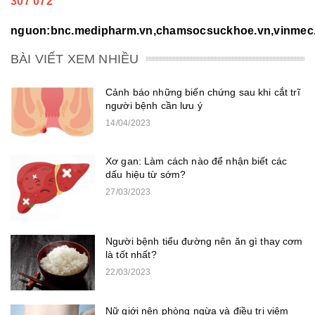
307 072
nguon:bnc.medipharm.vn,chamsocsuckhoe.vn,vinmec.
BÀI VIẾT XEM NHIỀU
Cảnh báo những biến chứng sau khi cắt trĩ
người bệnh cần lưu ý
14/04/2023
Xơ gan: Làm cách nào để nhận biết các
dấu hiệu từ sớm?
27/03/2023
Người bệnh tiểu đường nên ăn gì thay cơm
là tốt nhất?
22/03/2023
Nữ giới nên phòng ngừa và điều trị viêm