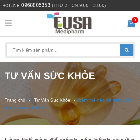
0968805353
(THỨ 2 - CN:9:00 - 18:00)
HOTLINE:
0
TƯ VẤN SỨC KHỎE
Trang chủ
/
Tư Vấn Sức Khỏe
/
Làm thế nào để tránh các
bệnh truyền nhiễm?