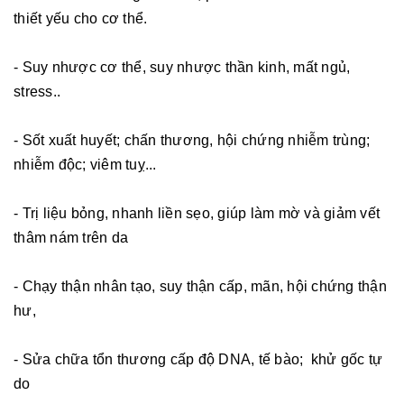
thiết yếu cho cơ thể.
- Suy nhược cơ thể, suy nhược thần kinh, mất ngủ,
stress..
- Sốt xuất huyết; chấn thương, hội chứng nhiễm trùng;
nhiễm độc; viêm tuỵ...
- Trị liệu bỏng, nhanh liền sẹo, giúp làm mờ và giảm vết
thâm nám trên da
- Chạy thận nhân tạo, suy thận cấp, mãn, hội chứng thận
hư,
- Sửa chữa tổn thương cấp độ DNA, tế bào; khử gốc tự
do