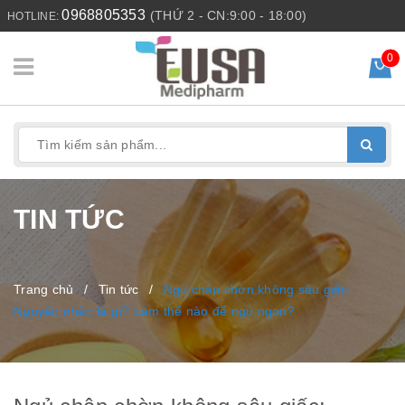
0968805353
(THỨ 2 - CN:9:00 - 18:00)
HOTLINE:
0
TIN TỨC
Trang chủ
/
Tin tức
/
Ngủ chập chờn không sâu giấc:
Nguyên nhân là gì? Làm thế nào để ngủ ngon?