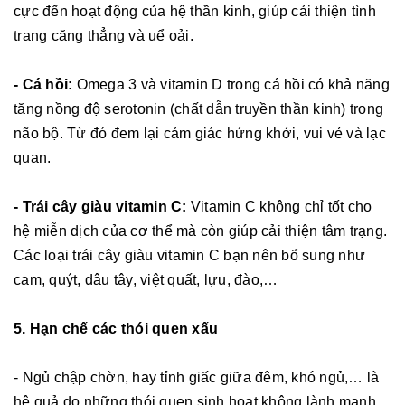
cực đến hoạt động của hệ thần kinh, giúp cải thiện tình
trạng căng thẳng và uể oải.
- Cá hồi:
Omega 3 và vitamin D trong cá hồi có khả năng
tăng nồng độ serotonin (chất dẫn truyền thần kinh) trong
não bộ. Từ đó đem lại cảm giác hứng khởi, vui vẻ và lạc
quan.
- Trái cây giàu vitamin C:
Vitamin C không chỉ tốt cho
hệ miễn dịch của cơ thể mà còn giúp cải thiện tâm trạng.
Các loại trái cây giàu vitamin C bạn nên bổ sung như
cam, quýt, dâu tây, việt quất, lựu, đào,…
5. Hạn chế các thói quen xấu
- Ngủ chập chờn, hay tỉnh giấc giữa đêm, khó ngủ,… là
hệ quả do những thói quen sinh hoạt không lành mạnh.