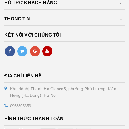
HỖ TRỢ KHÁCH HÀNG
THÔNG TIN
KẾT NỐI VỚI CHÚNG TÔI
ĐỊA CHỈ LIÊN HỆ
Khu đô thị Thanh Hà Cienco5, phường Phú Lương, Kiến
Hưng (Hà Đông), Hà Nội
0968805353
HÌNH THỨC THANH TOÁN