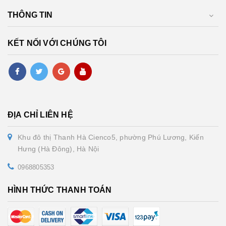
THÔNG TIN
KẾT NỐI VỚI CHÚNG TÔI
ĐỊA CHỈ LIÊN HỆ
Khu đô thị Thanh Hà Cienco5, phường Phú Lương, Kiến
Hưng (Hà Đông), Hà Nội
0968805353
HÌNH THỨC THANH TOÁN