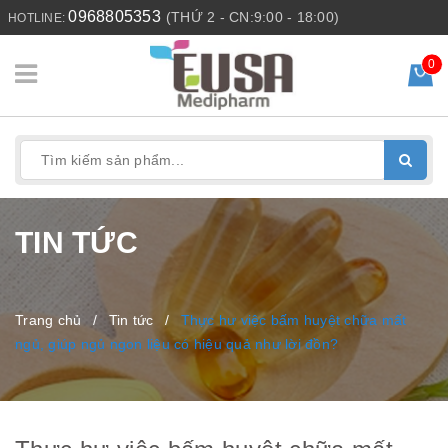
0968805353
(THỨ 2 - CN:9:00 - 18:00)
HOTLINE:
0
TIN TỨC
Trang chủ
/
Tin tức
/
Thực hư việc bấm huyệt chữa mất
ngủ, giúp ngủ ngon liệu có hiệu quả như lời đồn?