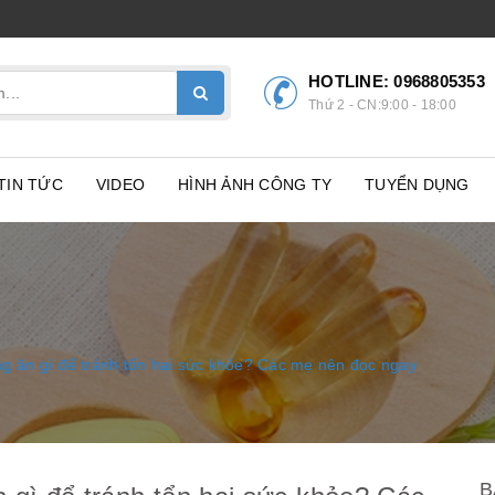
HOTLINE:
0968805353
Thứ 2 - CN:9:00 - 18:00
TIN TỨC
VIDEO
HÌNH ẢNH CÔNG TY
TUYỂN DỤNG
ng ăn gì để tránh tổn hại sức khỏe? Các mẹ nên đọc ngay
B