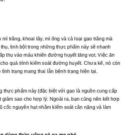
mì trắng, khoai tây, mì ống và cả loại gạo trắng mà
 thụ, tinh bột trong những thực phẩm này sẽ nhanh
p thụ vào máu khiến đường huyết tăng vọt. Việc ăn
 cho quá trình kiểm soát đường huyết. Chưa kể, nó còn
ình trạng mang thai lẫn bệnh trạng hiện tại.
g thực phẩm này (đặc biệt với gạo là nguồn cung cấp
 giảm sao cho hợp lý. Ngoài ra, bạn cũng nên kết hợp
ngũ cốc nguyên hạt nhằm kiểm soát cân nặng và làm
nên dùng thức uống có ga mẹ nhé