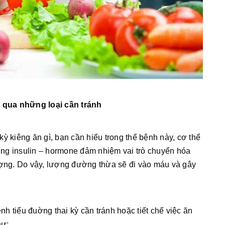
m qua những loại cần tránh
ỳ kiêng ăn gì, bạn cần hiểu trong thể bệnh này, cơ thể
ng insulin – hormone đảm nhiệm vai trò chuyển hóa
ượng. Do vậy, lượng đường thừa sẽ đi vào máu và gây
 tiểu đuờng thai kỳ cần tránh hoặc tiết chế việc ăn
hư: