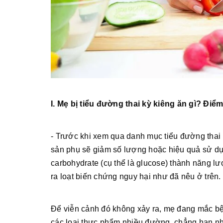
I. Mẹ bị tiểu đường thai kỳ kiêng ăn gì? Điể
- Trước khi xem qua danh mục tiểu đường thai k
sản phụ sẽ giảm số lượng hoặc hiệu quả sử dụ
carbohydrate (cụ thể là glucose) thành năng l
ra loạt biến chứng nguy hại như đã nêu ở trên.
Để viễn cảnh đó không xảy ra, mẹ đang mắc bệnh
các loại thực phẩm nhiều đường, chẳng hạn n