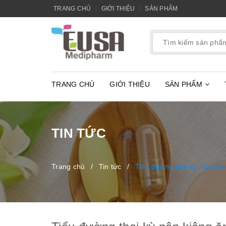
TRANG CHỦ
GIỚI THIỆU
SẢN PHẨM
TRANG CHỦ
GIỚI THIỆU
SẢN PHẨM
TIN TỨC
Trang chủ
/
Tin tức
/
Tiểu đường thai kỳ nên kiê