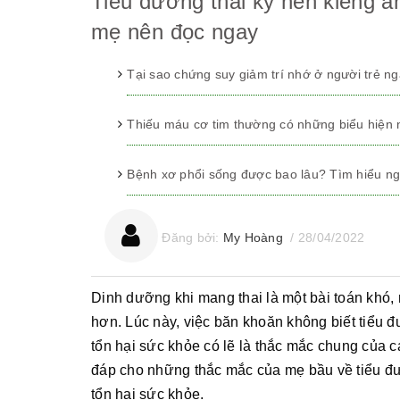
Tiểu đường thai kỳ nên kiêng ă
mẹ nên đọc ngay
Tại sao chứng suy giảm trí nhớ ở người trẻ n
Thiếu máu cơ tim thường có những biểu hiện
Bệnh xơ phổi sống được bao lâu? Tìm hiểu ng
Đăng bởi:
My Hoàng
/
28/04/2022
Dinh dưỡng khi mang thai là một bài toán khó, 
hơn. Lúc này, việc băn khoăn không biết tiểu 
tổn hại sức khỏe có lẽ là thắc mắc chung của cá
đáp cho những thắc mắc của mẹ bầu về tiểu đư
tổn hại sức khỏe.