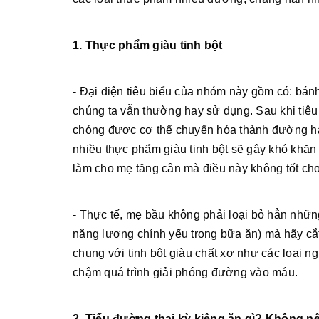
1. Thực phẩm giàu tinh bột
- Đại diện tiêu biểu của nhóm này gồm có: bánh 
chúng ta vẫn thường hay sử dụng. Sau khi tiêu
chóng được cơ thể chuyển hóa thành đường hấ
nhiều thực phẩm giàu tinh bột sẽ gây khó khăn
làm cho mẹ tăng cân mà điều này không tốt cho t
- Thực tế, mẹ bầu không phải loại bỏ hẳn nhữn
năng lượng chính yếu trong bữa ăn) mà hãy cắt
chung với tinh bột giàu chất xơ như các loại 
chậm quá trình giải phóng đường vào máu.
2. Tiểu đường thai kỳ kiêng ăn gì? Không 