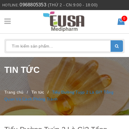
0968805353
(THỨ 2 - CN:9:00 - 18:00)
HOTLINE:
0
TIN TỨC
Trang chủ
/
Tin tức
/
Tiểu Đường Tuýp 2 Là Gì? Tổng
Quan Và Cách Phòng Tránh