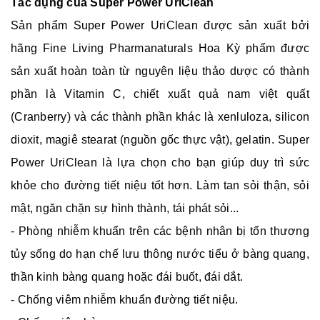
Tác dụng của Super Power UriClean
Sản phẩm Super Power UriClean được sản xuất bởi
hãng Fine Living Pharmanaturals Hoa Kỳ phẩm được
sản xuất hoàn toàn từ nguyên liệu thảo dược có thành
phần là Vitamin C, chiết xuất quả nam việt quất
(Cranberry) và các thành phần khác là xenluloza, silicon
dioxit, magiê stearat (nguồn gốc thực vật), gelatin. Super
Power UriClean là lựa chọn cho bạn giúp duy trì sức
khỏe cho đường tiết niệu tốt hơn. Làm tan sỏi thận, sỏi
mật, ngăn chặn sự hình thành, tái phát sỏi...
- Phòng nhiễm khuẩn trên các bệnh nhân bị tổn thương
tủy sống do hạn chế lưu thông nước tiểu ở bàng quang,
thần kinh bàng quang hoặc đái buốt, đái dắt.
- Chống viêm nhiễm khuẩn đường tiết niệu.