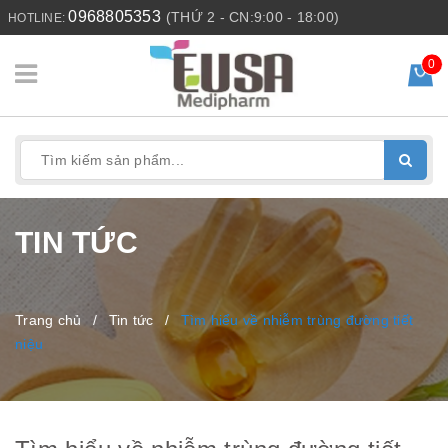
0968805353
(THỨ 2 - CN:9:00 - 18:00)
HOTLINE:
0
TIN TỨC
Trang chủ
/
Tin tức
/
Tìm hiểu về nhiễm trùng đường tiết
niệu