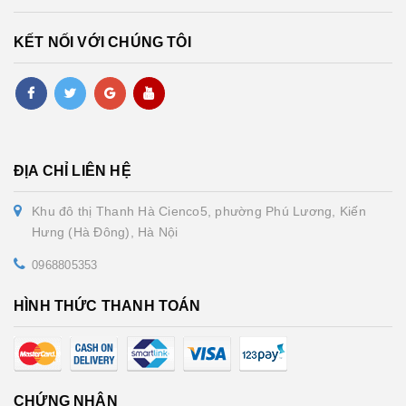
KẾT NỐI VỚI CHÚNG TÔI
ĐỊA CHỈ LIÊN HỆ
Khu đô thị Thanh Hà Cienco5, phường Phú Lương, Kiến
Hưng (Hà Đông), Hà Nội
0968805353
HÌNH THỨC THANH TOÁN
CHỨNG NHẬN