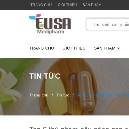
TRANG CHỦ
GIỚI THIỆU
SẢN PHẨM
TRANG CHỦ
GIỚI THIỆU
SẢN PHẨM
TIN TỨC
Trang chủ
/
Tin tức
/
Top 6 thủ phạm gây nóng g