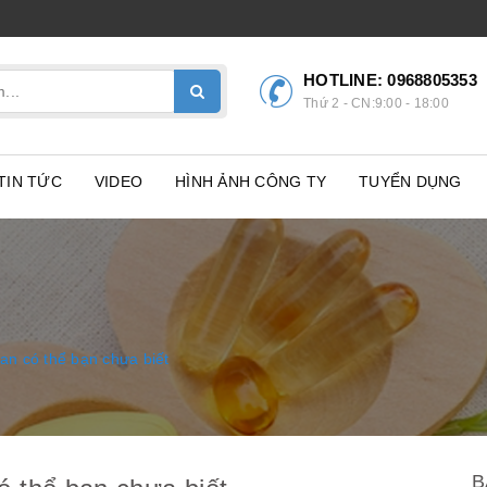
HOTLINE:
0968805353
Thứ 2 - CN:9:00 - 18:00
TIN TỨC
VIDEO
HÌNH ẢNH CÔNG TY
TUYỂN DỤNG
an có thể bạn chưa biết
B