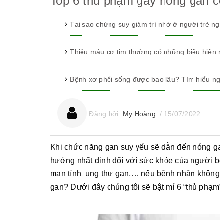
Top 6 thủ phạm gây nóng gan c
Tại sao chứng suy giảm trí nhớ ở người trẻ n
Thiếu máu cơ tim thường có những biểu hiện
Bệnh xơ phổi sống được bao lâu? Tìm hiểu ng
Đăng bởi:
My Hoàng
/
15/07/2022
Khi chức năng gan suy yếu sẽ dẫn đến nóng gan.
hưởng nhất định đối với sức khỏe của người b
mạn tính, ung thư gan,… nếu bệnh nhân không 
gan? Dưới đây chúng tôi sẽ bật mí 6 “thủ phạ