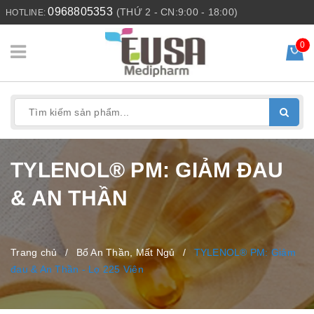
0968805353
(THỨ 2 - CN:9:00 - 18:00)
HOTLINE:
0
TYLENOL® PM: GIẢM ĐAU
& AN THẦN
Trang chủ
/
Bổ An Thần, Mất Ngủ
/
TYLENOL® PM: Giảm
đau & An Thần - Lọ 225 Viên