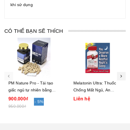
khi sử dụng
CÓ THỂ BẠN SẼ THÍCH
PM Nature Pro - Tái tạo
Melatonin Ultra: Thuốc
giấc ngủ tự nhiên bằng
Chống Mất Ngủ, An
thảo dược
Thần& Chống Lão Hóa
900.000₫
Liên hệ
- 5%
950.000₫