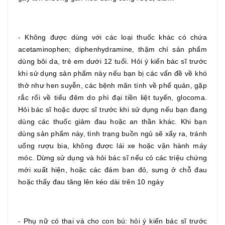
- Không được dùng với các loại thuốc khác có chứa
acetaminophen; diphenhydramine, thậm chí sản phẩm
dùng bôi da, trẻ em dưới 12 tuổi. Hỏi ý kiến bác sĩ trước
khi sử dụng sản phẩm này nếu bạn bị các vấn đề về khó
thở như hen suyễn, các bệnh mãn tính về phế quản, gặp
rắc rối về tiểu đêm do phì đại tiền liệt tuyến, glocoma.
Hỏi bác sĩ hoặc dược sĩ trước khi sử dụng nếu bạn đang
dùng các thuốc giảm đau hoặc an thần khác. Khi bạn
dùng sản phẩm này, tình trạng buồn ngủ sẽ xẩy ra, tránh
uống rượu bia, không được lái xe hoặc vận hành máy
móc. Dừng sử dụng và hỏi bác sĩ nếu có các triệu chứng
mới xuất hiện, hoặc các đám ban đỏ, sưng ở chỗ đau
hoặc thấy đau tăng lên kéo dài trên 10 ngày
- Phụ nữ có thai và cho con bú: hỏi ý kiến bác sĩ trước