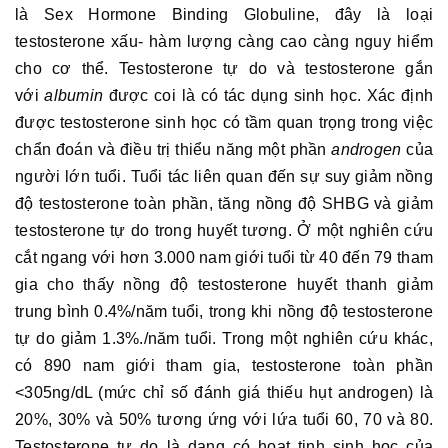
là Sex Hormone Binding Globuline, đây là loại
testosterone xấu- hàm lượng càng cao càng nguy hiểm
cho cơ thể. Testosterone tự do và testosterone gắn
với
albumin
được coi là có tác dụng sinh học. Xác định
được testosterone sinh học có tầm quan trọng trong việc
chẩn đoán và điều trị thiểu năng một phần
androgen
của
người lớn tuổi. Tuổi tác liên quan đến sự suy giảm nồng
độ testosterone toàn phần, tăng nồng độ SHBG và giảm
testosterone tự do trong huyết tương. Ở một nghiên cứu
cắt ngang với hơn 3.000 nam giới tuổi từ 40 đến 79 tham
gia cho thấy nồng độ testosterone huyết thanh giảm
trung bình 0.4%/năm tuổi, trong khi nồng độ testosterone
tự do giảm 1.3%./năm tuổi. Trong một nghiên cứu khác,
có 890 nam giới tham gia, testosterone toàn phần
<305ng/dL (mức chỉ số đánh giá thiếu hụt androgen) là
20%, 30% và 50% tương ứng với lứa tuổi 60, 70 và 80.
Testosterone tự do là dạng có hoạt tinh sinh học của