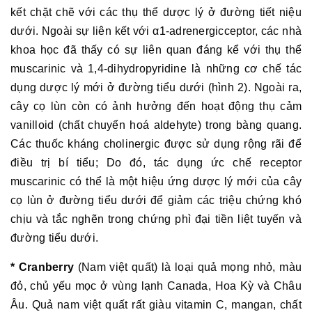
kết chặt chẽ với các thụ thể dược lý ở đường tiết niệu
dưới. Ngoài sự liên kết với α1-adrenergicceptor, các nhà
khoa học đã thấy có sự liên quan đáng kể với thụ thể
muscarinic và 1,4-dihydropyridine là những cơ chế tác
dụng dược lý mới ở đường tiểu dưới (hình 2). Ngoài ra,
cây cọ lùn còn có ảnh hưởng đến hoạt động thụ cảm
vanilloid (chất chuyển hoá aldehyte) trong bàng quang.
Các thuốc kháng cholinergic được sử dụng rộng rãi để
điều trị bí tiểu; Do đó, tác dụng ức chế receptor
muscarinic có thể là một hiệu ứng dược lý mới của cây
cọ lùn ở đường tiểu dưới để giảm các triệu chứng khó
chịu và tắc nghẽn trong chứng phì đại tiền liệt tuyến và
đường tiểu dưới.
* Cranberry
(Nam việt quất) là loại quả mọng nhỏ, màu
đỏ, chủ yếu mọc ở vùng lạnh Canada, Hoa Kỳ và Châu
Âu. Quả nam việt quất rất giàu vitamin C, mangan, chất