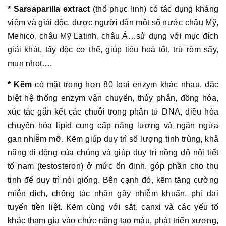
* Sarsaparilla extract
(thổ phục linh) có tác dụng kháng
viêm và giải độc, được người dân một số nước châu Mỹ,
Mehico, châu Mỹ Latinh, châu Á…sử dụng với mục đích
giải khát, tẩy độc cơ thể, giúp tiêu hoá tốt, trừ rôm sẩy,
mụn nhọt….
* Kẽm
có mặt trong hơn 80 loại enzym khác nhau, đặc
biệt hệ thống enzym vận chuyển, thủy phân, đồng hóa,
xúc tác gắn kết các chuỗi trong phân tử DNA, điều hòa
chuyển hóa lipid cung cấp năng lượng và ngăn ngừa
gan nhiễm mỡ. Kẽm giúp duy trì số lượng tinh trùng, khả
năng di động của chúng và giúp duy trì nồng độ nội tiết
tố nam (testosteron) ở mức ổn định, góp phần cho thụ
tinh để duy trì nòi giống. Bên cạnh đó, kẽm tăng cường
miễn dịch, chống tác nhân gây nhiễm khuẩn, phì đại
tuyến tiền liệt. Kẽm cùng với sắt, canxi và các yếu tố
khác tham gia vào chức năng tạo máu, phát triển xương,