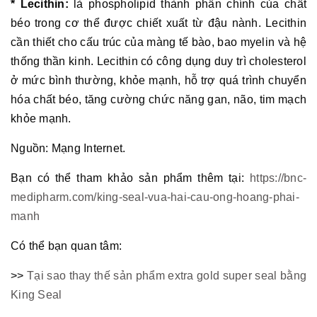
* Lecithin:
là phospholipid thành phần chính của chất
béo trong cơ thể được chiết xuất từ đậu nành. Lecithin
cần thiết cho cấu trúc của màng tế bào, bao myelin và hệ
thống thần kinh. Lecithin có công dụng duy trì cholesterol
ở mức bình thường, khỏe mạnh, hỗ trợ quá trình chuyển
hóa chất béo, tăng cường chức năng gan, não, tim mạch
khỏe mạnh.
Nguồn: Mạng Internet.
Bạn có thể tham khảo sản phẩm thêm tại:
https://bnc-
medipharm.com/king-seal-vua-hai-cau-ong-hoang-phai-
manh
Có thể bạn quan tâm:
>>
Tại sao thay thế sản phẩm extra gold super seal bằng
King Seal