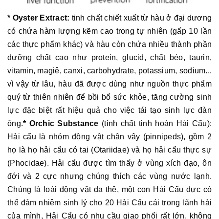
* Oyster Extract:
tinh chất chiết xuất từ hàu ở đại dương
có chứa hàm lượng kẽm cao trong tự nhiên (gấp 10 lần
các thực phẩm khác) và hàu còn chứa nhiều thành phần
dưỡng chất cao như protein, glucid, chất béo, taurin,
vitamin, magiê, canxi, carbohydrate, potassium, sodium...
vì vậy từ lâu, hàu đã được dùng như nguồn thực phẩm
quý từ thiên nhiên để bồi bổ sức khỏe, tăng cường sinh
lực đặc biệt rất hiệu quả cho việc tái tạo sinh lực đàn
ông.
*
Orchic Substance
(tinh chất tinh hoàn Hải Cẩu):
Hải cẩu là nhóm động vật chân vây (pinnipeds), gồm 2
họ là họ hải cẩu có tai (Otariidae) và họ hải cẩu thực sự
(Phocidae). Hải cẩu được tìm thấy ở vùng xích đạo, ôn
đới và 2 cực nhưng chúng thích các vùng nước lạnh.
Chúng là loài động vật đa thê, một con Hải Cẩu đực có
thể đảm nhiệm sinh lý cho 20 Hải Cẩu cái trong lãnh hải
của mình, Hải Cẩu có nhu cầu giao phối rất lớn, không