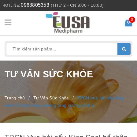
0968805353
(THỨ 2 - CN:9:00 - 18:00)
HOTLINE:
0
TƯ VẤN SỨC KHỎE
Trang chủ
/
Tư Vấn Sức Khỏe
/
TPCN Vua hải cẩu King
Seal bổ thận tráng dương tăng cường sinh lý