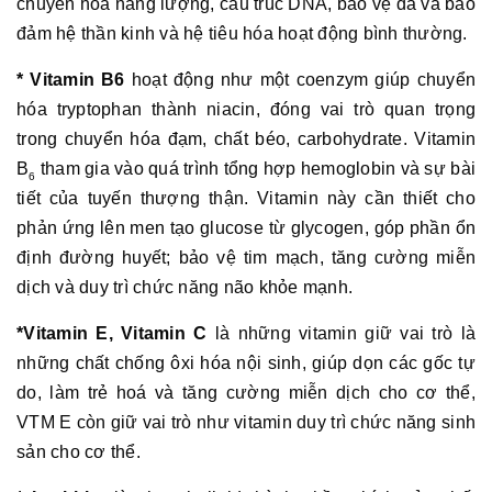
chuyển hóa năng lượng, cấu trúc DNA, bảo vệ da và bảo
đảm hệ thần kinh và hệ tiêu hóa hoạt động bình thường.
* Vitamin B6
hoạt động như một coenzym giúp chuyển
hóa tryptophan thành niacin, đóng vai trò quan trọng
trong chuyển hóa đạm, chất béo, carbohydrate. Vitamin
B
tham gia vào quá trình tổng hợp hemoglobin và sự bài
6
tiết của tuyến thượng thận. Vitamin này cần thiết cho
phản ứng lên men tạo glucose từ glycogen, góp phần ổn
định đường huyết; bảo vệ tim mạch, tăng cường miễn
dịch và duy trì chức năng não khỏe mạnh.
*Vitamin E, Vitamin C
là những vitamin giữ vai trò là
những chất chống ôxi hóa nội sinh, giúp dọn các gốc tự
do, làm trẻ hoá và tăng cường miễn dịch cho cơ thể,
VTM E còn giữ vai trò như vitamin duy trì chức năng sinh
sản cho cơ thể.