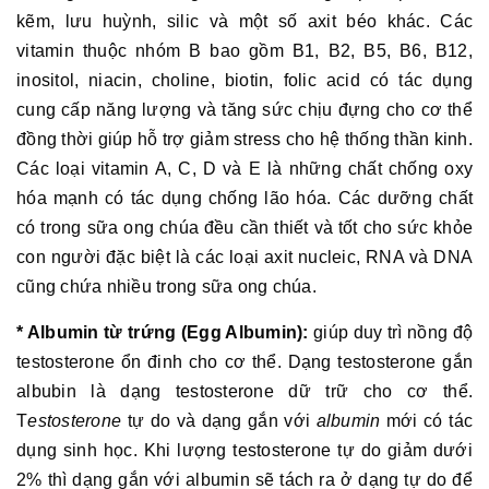
kẽm, lưu huỳnh, silic và một số axit béo khác. Các
vitamin thuộc nhóm B bao gồm B1, B2, B5, B6, B12,
inositol, niacin, choline, biotin, folic acid có tác dụng
cung cấp năng lượng và tăng sức chịu đựng cho cơ thể
đồng thời giúp hỗ trợ giảm stress cho hệ thống thần kinh.
Các loại vitamin A, C, D và E là những chất chống oxy
hóa mạnh có tác dụng chống lão hóa. Các dưỡng chất
có trong sữa ong chúa đều cần thiết và tốt cho sức khỏe
con người đặc biệt là các loại axit nucleic, RNA và DNA
cũng chứa nhiều trong sữa ong chúa.
* Albumin từ trứng (Egg Albumin):
giúp duy trì nồng độ
testosterone ổn đinh cho cơ thể. Dạng testosterone gắn
albubin là dạng testosterone dữ trữ cho cơ thể.
T
estosterone
tự do và dạng gắn với
albumin
mới có tác
dụng sinh học. Khi lượng testosterone tự do giảm dưới
2% thì dạng gắn với albumin sẽ tách ra ở dạng tự do để