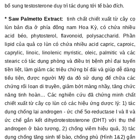
bổ sung testosterone duy trì tác dụng tới tế bào đích.
* Saw Palmetto Extract:
tinh chất chiết xuất từ cây cọ
lùn bản địa ở phía đông nam Hoa Kỳ, có chứa nhiều
acid béo, phytosterol, flavonoid, polysaccharid. Phần
lipid của quả cọ lùn có chứa nhiều acid capric, caproic,
caprylic, linoic, linolenic myristic, oleic, palmitic và các
stearic có tác dụng phòng và điều trị bệnh phì đại tuyến
tiền liệt, làm giảm các triệu chứng bí đái và giúp dễ dàng
tiểu tiện, được người Mỹ da đỏ sử dụng để chữa các
chứng rối loạn di truyền, giảm bớt màng nhầy, tăng chức
năng tinh hoàn… Các nghiên cứu đã chứng minh chất
chiết xuất từ cây cọ lùn có các hiệu ứng dược lý: 1) tác
dụng chống lại androgen - ức chế 5α-reductase I và II và
ức chế gắn kết dihydrotestosterone (DHT) với thụ thể
androgen ở bào tương, 2) chống viêm hiệu quả, 3) tác
dụng chống tăng sinh tế bào, chống phù (Hình 1&2) gắn