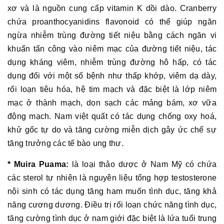
xơ và là nguồn cung cấp vitamin K dồi dào. Cranberry
chứa proanthocyanidins flavonoid có thể giúp ngăn
ngừa nhiễm trùng đường tiết niệu bằng cách ngăn vi
khuẩn tấn công vào niêm mạc của đường tiết niệu, tác
dụng kháng viêm, nhiễm trùng đường hô hấp, có tác
dụng đối với một số bệnh như thấp khớp, viêm dạ dày,
rối loạn tiêu hóa, hệ tim mạch và đặc biệt là lớp niêm
mạc ở thành mạch, dọn sạch các mảng bám, xơ vữa
động mạch. Nam việt quất có tác dụng chống oxy hoá,
khử gốc tự do và tăng cường miễn dịch gây ức chế sự
tăng trưởng các tế bào ung thư.
* Muira Puama:
là loại thảo dược ở Nam Mỹ có chứa
các sterol tự nhiên là nguyên liệu tổng hợp testosterone
nội sinh có tác dụng tăng ham muốn tình dục, tăng khả
năng cương dương. Điều trị rối loạn chức năng tình dục,
tăng cường tình dục ở nam giới đặc biệt là lứa tuổi trung