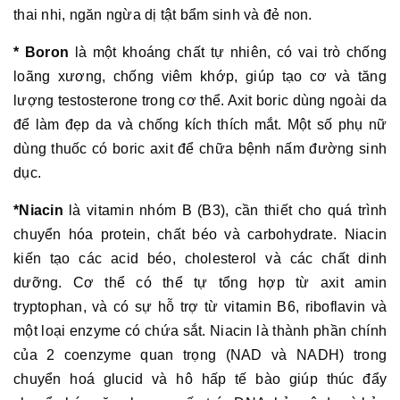
thai nhi, ngăn ngừa dị tật bẩm sinh và đẻ non.
* Boron
là một khoáng chất tự nhiên, có vai trò chống
loãng xương, chống viêm khớp, giúp tạo cơ và tăng
lượng testosterone trong cơ thể. Axit boric dùng ngoài da
để làm đẹp da và chống kích thích mắt. Một số phụ nữ
dùng thuốc có boric axit để chữa bệnh nấm đường sinh
dục.
*Niacin
là vitamin nhóm B (B3), cần thiết cho quá trình
chuyển hóa protein, chất béo và carbohydrate. Niacin
kiến tạo các acid béo, cholesterol và các chất dinh
dưỡng. Cơ thể có thể tự tổng hợp từ axit amin
tryptophan, và có sự hỗ trợ từ vitamin B6, riboflavin và
một loại enzyme có chứa sắt. Niacin là thành phần chính
của 2 coenzyme quan trọng (NAD và NADH) trong
chuyển hoá glucid và hô hấp tế bào giúp thúc đẩy