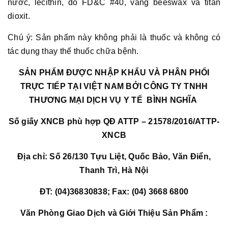
nước, lecithin, đỏ FD&C #40, vàng beeswax và titan
dioxit.
Chú ý: Sản phẩm này không phải là thuốc và không có
tác dụng thay thế thuốc chữa bệnh.
SẢN PHẨM ĐƯỢC NHẬP KHẨU VÀ PHÂN PHỐI
TRỰC TIẾP TẠI VIỆT NAM BỞI CÔNG TY TNHH
THƯƠNG MẠI DỊCH VỤ Y TẾ BÌNH NGHĨA
Số giấy XNCB phù hợp QĐ ATTP – 21578/2016/ATTP-
XNCB
Địa chỉ: Số 26/130 Tựu Liệt, Quốc Bảo, Văn Điển,
Thanh Trì, Hà Nội
ĐT: (04)36830838; Fax: (04) 3668 6800
Văn Phòng Giao Dịch và Giới Thiệu Sản Phẩm :