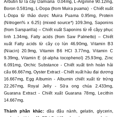
Arbutin từ lá cây Damiana 0.04mg, L-Arginine 90.12mg,
Boron 0.581mg, L-Dopa (from Muira puama) - Chiết xuất
L-Dopa từ thảo dược Muira Puama 0.95mg, Protein
(Nitrogen% x 6.25) (mixed source*) 109.3mg, Saponins
(from Sarsparilla) – Chiết xuất Saponins từ rễ câyy phục
linh 1.34mg, Fatty acids (from Saw Palmetto) – Chiết
xuất Fatty acids từ cây cọ lùn 46.90mg, Vitamin B3
(Niacin) 20.9mg, Vitamin B6 HCl 3.77mg, Vitamin C
9.39mg, Vitamin E (d-alpha tocophenol) 25.93mg, Zinc
6.091mg, Orchic Substance - Chiết xuất tinh hoàn hải
cẩu 66.667mg, Oyster Extract - Chiết xuất hàu đại dương
16.667mg, Egg Albumin - Albumin chiết xuất từ trứng
22.267mg, Royal Jelly - Sữa ong chúa 2.433mg,
Guarana Extract - Chiết xuất Guarana 78mg, Lecithin
14.667mg.
Thành phần khác:
dầu đậu nành, gelatin, glycerin,