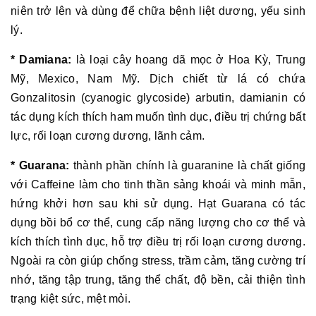
niên trở lên và dùng để chữa bệnh liệt dương, yếu sinh
lý.
* Damiana:
là loại cây hoang dã mọc ở Hoa Kỳ, Trung
Mỹ, Mexico, Nam Mỹ. Dịch chiết từ lá có chứa
Gonzalitosin (cyanogic glycoside) arbutin, damianin có
tác dụng kích thích ham muốn tình dục, điều trị chứng bất
lực, rối loạn cương dương, lãnh cảm.
* Guarana:
thành phần chính là guaranine là chất giống
với Caffeine làm cho tinh thần sảng khoái và minh mẫn,
hứng khởi hơn sau khi sử dụng. Hạt Guarana có tác
dụng bồi bổ cơ thể, cung cấp năng lượng cho cơ thể và
kích thích tình dục, hỗ trợ điều trị rối loạn cương dương.
Ngoài ra còn giúp chống stress, trầm cảm, tăng cường trí
nhớ, tăng tập trung, tăng thể chất, độ bền, cải thiện tình
trạng kiệt sức, mệt mỏi.