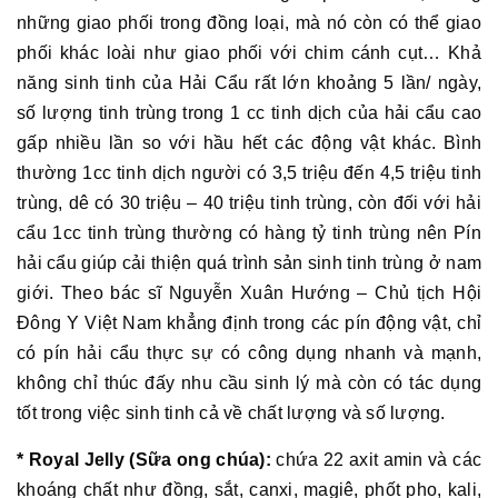
những giao phối trong đồng loại, mà nó còn có thể giao
phối khác loài như giao phối với chim cánh cụt… Khả
năng sinh tinh của Hải Cẩu rất lớn khoảng 5 lần/ ngày,
số lượng tinh trùng trong 1 cc tinh dịch của hải cẩu cao
gấp nhiều lần so với hầu hết các động vật khác. Bình
thường 1cc tinh dịch người có 3,5 triệu đến 4,5 triệu tinh
trùng, dê có 30 triệu – 40 triệu tinh trùng, còn đối với hải
cẩu 1cc tinh trùng thường có hàng tỷ tinh trùng nên Pín
hải cẩu giúp cải thiện quá trình sản sinh tinh trùng ở nam
giới. Theo bác sĩ Nguyễn Xuân Hướng – Chủ tịch Hội
Đông Y Việt Nam khẳng định trong các pín động vật, chỉ
có pín hải cẩu thực sự có công dụng nhanh và mạnh,
không chỉ thúc đấy nhu cầu sinh lý mà còn có tác dụng
tốt trong việc sinh tinh cả về chất lượng và số lượng.
* Royal Jelly (Sữa ong chúa):
chứa 22 axit amin và các
khoáng chất như đồng, sắt, canxi, magiê, phốt pho, kali,